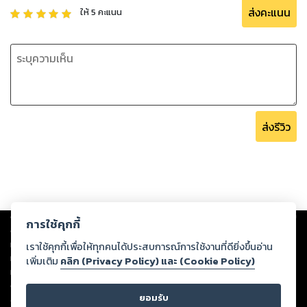
ส่งคะแนน
ให้
5
คะแนน
ส่งรีวิว
Copyright ©
2026
Storylog Co., Ltd. - สตอรี่ล็อกขอสงวนสิทธิ์ไม่รับผิดชอบ
การใช้คุกกี้
ต่อผลงานหรือเนื้อหาใดที่อัปโหลดผ่านเว็บไซต์และปรากฏว่าละเมิดสิทธิใน
ทรัพย์สินทางปัญญาของบุคคลอื่นหรือขัดต่อกฎหมายและศีลธรรม ดังนั้น ผู้อ่าน
เราใช้คุกกี้เพื่อให้ทุกคนได้ประสบการณ์การใช้งานที่ดียิ่งขึ้นอ่าน
ทุกท่านโปรดใช้วิจารณญาณในการกลั่นกรองด้วยตนเอง และหากท่านพบว่าส่วน
เพิ่มเติม
คลิก (Privacy Policy) และ (Cookie Policy)
หนึ่งส่วนใดขัดต่อกฎหมายและศีลธรรม กรุณาแจ้งมายังบริษัท เพื่อทีมงานจะได้
ดำเนินการในทันที ทั้งนี้ ทางสตอรี่ล็อกขอสงวนลิขสิทธิ์ตามพระราชบัญญัติ
ยอมรับ
ลิขสิทธิ์ พ.ศ. 2537 (ฉบับล่าสุด)