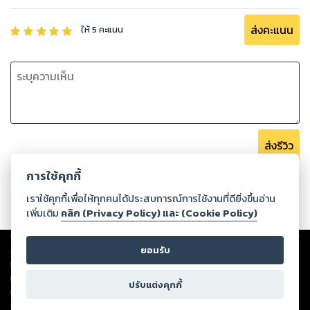
ส่งคะแนน
ให้
5
คะแนน
ส่งรีวิว
การใช้คุกกี้
เราใช้คุกกี้เพื่อให้ทุกคนได้ประสบการณ์การใช้งานที่ดียิ่งขึ้นอ่าน
เพิ่มเติม
คลิก (Privacy Policy) และ (Cookie Policy)
Copyright ©
2026
Storylog Co., Ltd. - สตอรี่ล็อกขอสงวนสิทธิ์ไม่รับผิดชอบ
ต่อผลงานหรือเนื้อหาใดที่อัปโหลดผ่านเว็บไซต์และปรากฏว่าละเมิดสิทธิใน
ยอมรับ
ทรัพย์สินทางปัญญาของบุคคลอื่นหรือขัดต่อกฎหมายและศีลธรรม ดังนั้น ผู้อ่าน
ทุกท่านโปรดใช้วิจารณญาณในการกลั่นกรองด้วยตนเอง และหากท่านพบว่าส่วน
ปรับแต่งคุกกี้
หนึ่งส่วนใดขัดต่อกฎหมายและศีลธรรม กรุณาแจ้งมายังบริษัท เพื่อทีมงานจะได้
ดำเนินการในทันที ทั้งนี้ ทางสตอรี่ล็อกขอสงวนลิขสิทธิ์ตามพระราชบัญญัติ