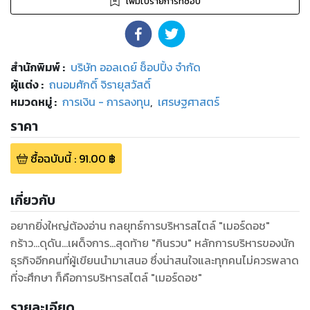
เพิ่มไปรายการที่ชอบ
สำนักพิมพ์
:
บริษัท ออลเดย์ ช็อปปิ้ง จำกัด
ผู้แต่ง :
ถนอมศักดิ์ จิรายุสวัสดิ์
หมวดหมู่
:
การเงิน - การลงทุน
,
เศรษฐศาสตร์
ราคา
ซื้อฉบับนี้
:
91.00
฿
เกี่ยวกับ
อยากยิ่งใหญ่ต้องอ่าน กลยุทธ์การบริหารสไตล์ "เมอร์ดอช"
กร้าว...ดุดัน...เผด็จการ...สุดท้าย "กินรวบ" หลักการบริหารของนัก
ธุรกิจอีกคนที่ผู้เขียนนำมาเสนอ ซึ่งน่าสนใจและทุกคนไม่ควรพลาด
ที่จะศึกษา ก็คือการบริหารสไตล์ "เมอร์ดอช"
รายละเอียด