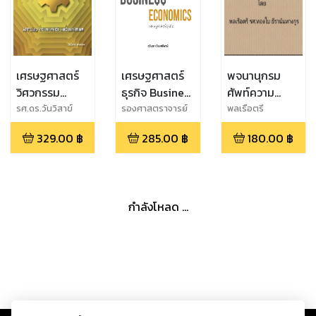
เศรษฐศาสตร์
เศรษฐศาสตร์
พจนานุกรม
วิศวกรรม
ธุรกิจ Business
ศัพท์ความ
ประยุกต์
Economics
สัมพันธ์ระหว่าง
รศ.ดร.วันวิสาข์
รองศาสตราจารย์
พลเรือตรี
สกลภาพ
ดร.สุจินดา เจียมศรี
รศ.ทองใบ ธีรา
ประเทศ หมวด
329.00
฿
285.00
฿
180.00
฿
พงษ์
นันทางกูร
ศัพท์
เศรษฐศาสตร์
ระหว่างประเทศ
กำลังโหลด ...
Copyright ©
2026
Storylog Co., Ltd. - สตอรี่ล็อกขอสงวนสิทธิ์ไม่รับผิดชอบ