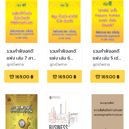
วินัยข้าราชการ
ตำรวจ
รวมคำฟ้องคดี
รวมคำฟ้องคดี
รวมคำฟ้องคดี
แพ่ง เล่ม 7 ลาภ
แพ่ง เล่ม 6
แพ่ง เล่ม 5 เช่า
มิควรได้ ค้ำ
สัญญา ค้ำ
ทรัพย์ เช่าซื้อ
สูตรไพศาล
สูตรไพศาล
สูตรไพศาล
ประกัน ตั๋วเงิน
ประกัน ฝาก
จ้างแรงงาน จ้าง
169.00
฿
169.00
฿
169.00
฿
บัตรเครดิต
ทรัพย์ ตั๋วเงิน
ทำของ นายหน้า
ทรัพย์สิน
บัตรเครดิต
ตั๋วเงิน บัตร
ครอบครัว
เครดิต
มรดก