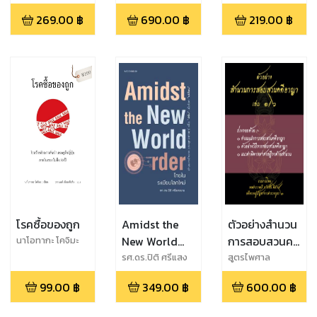
กู้เจริญประสิทธิ์
เเผนการเงิน
269.00
฿
690.00
฿
219.00
฿
โรคซื้อของถูก
Amidst the
ตัวอย่างสำนวน
New World
การสอบสวนคดี
นาโอทากะ โคจิมะ
Order ไทยใน
อาญา 1
รศ.ดร.ปิติ ศรีแสง
สูตรไพศาล
นาม
ระเบียบโลกใหม่
99.00
฿
349.00
฿
600.00
฿