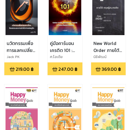
นวัตกรรมเพื่อ
คู่มือคาร์บอน
New World
การแลกเปลี่ยน
เครดิต 101 :
Order ภายใต้
วัฒนธรรม และ
ความรู้ฉบับพื้น
ทฤษฎีสมคบคิด
Jack PK
ศ.ไอเดีย
นิธิพัฒน์
การเติบโตทาง
ฐาน
219.00
฿
247.00
฿
369.00
฿
เศรษฐกิจ