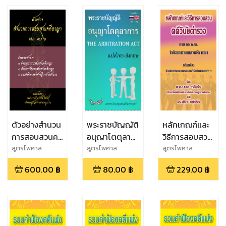
ตัวอย่างสำนวน
พระราชบัญญัติ
หลักเกณฑ์และ
การสอบสวนคดี
อนุญาโตตุลาการ
วิธีการสอบสวน
อาญา3
แปลไทย-
คดีวินัยตำรวจ
สูตรไพศาล
สูตรไพศาล
สูตรไพศาล
อังกฤษ THE
ตามกฎ ก.ตร.ว่า
600.00
฿
80.00
฿
229.00
฿
ARBITRATION
ด้วยการ
ACT
สอบสวน
พิจารณา พร้อม
ตัวอย่างสำนวน
การสอบสวน