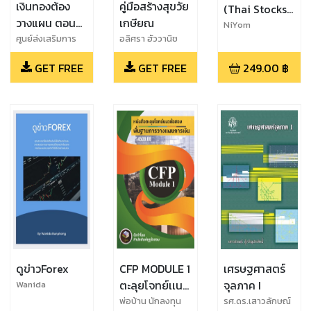
เงินทองต้อง
คู่มือสร้างสุขวัย
(Thai Stocks
วางแผน ตอน
เกษียณ
Handbook)
NiYom
มนุษย์เงินเดือน
ศูนย์ส่งเสริมการ
อลิศรา ฮัววานิช
Jungsathitkul
ลายแทง
พัฒนาความรู้ตลาด
ก็มั่งคั่งได้
ขุมทรัพย์หุ้น
GET FREE
GET FREE
249.00
฿
ทุน
ไทย ตอนที่ 2 :
10 หุ้น / ต่ำสิบ
บาท จ่ายปันผล
เกิน 5% ต่อ
เนื่องมา 5 ปีติด
ดูข่าวForex
CFP MODULE 1
เศรษฐศาสตร์
ตะลุยโจทย์เเนว
จุลภาค I
Wanida
Bunphong
ข้อสอบ การวาง
พ่อบ้าน นักลงทุน
รศ.ดร.เสาวลักษณ์