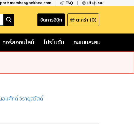
pport: member@ookbee.com
FAQ
เข้าสู่ระบบ
จัดการอีบุ๊ก
ตะกร้า
(
0
)
คอร์สออนไลน์
โปรโมชั่น
คะแนนสะสม
นอมศักดิ์ จิรายุสวัสดิ์