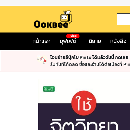
มาใหม่
หน้าแรก
บุฟเฟต์
นิยาย
หนังสือ
โอนย้ายอีบุ๊กไป Pinto ได้แล้ววันนี้ กดเลย
รับทันทีโค้ดลด ซื้อและอ่านได้ต่อเนื่องที่ Pi