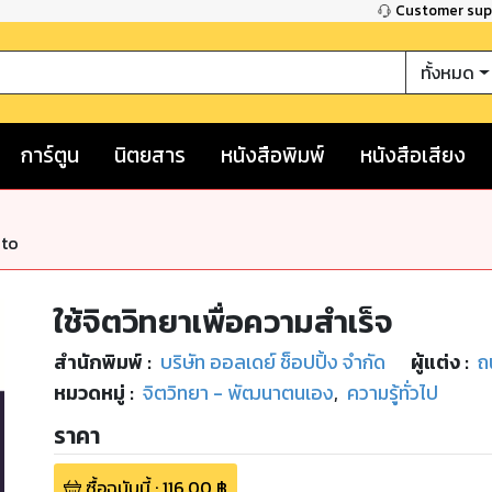
Customer su
ทั้งหมด
การ์ตูน
นิตยสาร
หนังสือพิมพ์
หนังสือเสียง
nto
ใช้จิตวิทยาเพื่อความสำเร็จ
สำนักพิมพ์
:
บริษัท ออลเดย์ ช็อปปิ้ง จำกัด
ผู้แต่ง :
ถ
หมวดหมู่
:
จิตวิทยา - พัฒนาตนเอง
,
ความรู้ทั่วไป
ราคา
ซื้อฉบับนี้
:
116.00
฿