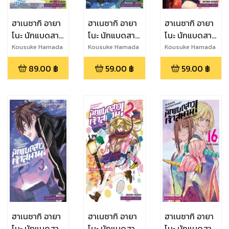
ฮาเนซากิ อายา
ฮาเนซากิ อายา
ฮาเนซากิ อายา
โนะ นักแบดสาว
โนะ นักแบดสาว
โนะ นักแบดสาว
เจ้าสนาม! เล่ม
เจ้าสนาม! เล่ม 5
เจ้าสนาม! เล่ม
Kousuke Hamada
Kousuke Hamada
Kousuke Hamada
6
4
89.00
฿
59.00
฿
59.00
฿
ฮาเนซากิ อายา
ฮาเนซากิ อายา
ฮาเนซากิ อายา
โนะ นักแบดสาว
โนะ นักแบดสาว
โนะ นักแบดสาว