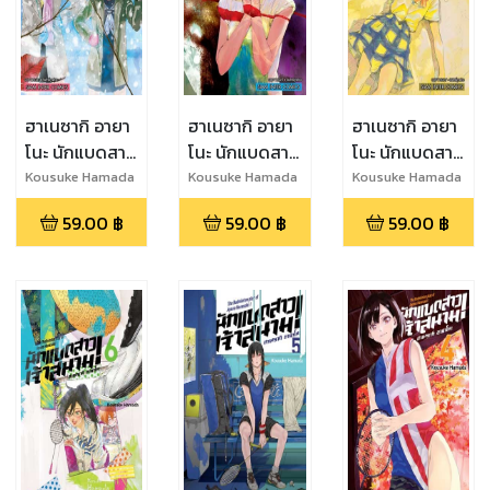
ฮาเนซากิ อายา
ฮาเนซากิ อายา
ฮาเนซากิ อายา
โนะ นักแบดสาว
โนะ นักแบดสาว
โนะ นักแบดสาว
เจ้าสนาม! เล่ม
เจ้าสนาม! เล่ม
เจ้าสนาม! เล่ม
Kousuke Hamada
Kousuke Hamada
Kousuke Hamada
9
8
7
59.00
฿
59.00
฿
59.00
฿