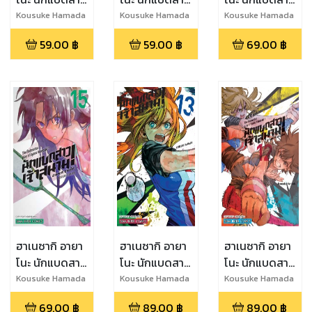
เจ้าสนาม! เล่ม
เจ้าสนาม! เล่ม
เจ้าสนาม! เล่ม
Kousuke Hamada
Kousuke Hamada
Kousuke Hamada
3
2
16
59.00
฿
59.00
฿
69.00
฿
ฮาเนซากิ อายา
ฮาเนซากิ อายา
ฮาเนซากิ อายา
โนะ นักแบดสาว
โนะ นักแบดสาว
โนะ นักแบดสาว
เจ้าสนาม! เล่ม
เจ้าสนาม! เล่ม
เจ้าสนาม! เล่ม
Kousuke Hamada
Kousuke Hamada
Kousuke Hamada
15
13
12
69.00
฿
89.00
฿
89.00
฿