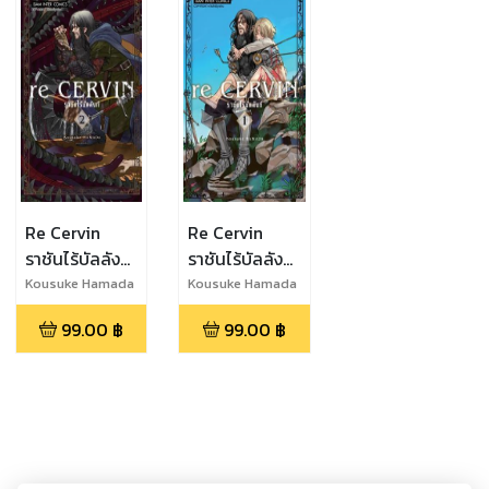
Re Cervin
Re Cervin
ราชันไร้บัลลังก์
ราชันไร้บัลลังก์
เล่ม 2
เล่ม 1
Kousuke Hamada
Kousuke Hamada
99.00
฿
99.00
฿