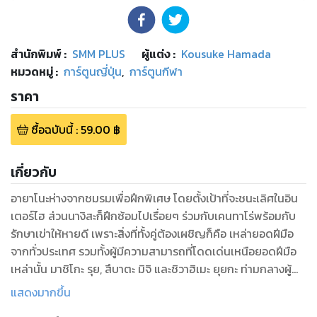
สำนักพิมพ์
:
SMM PLUS
ผู้แต่ง :
Kousuke Hamada
หมวดหมู่
:
การ์ตูนญี่ปุ่น
,
การ์ตูนกีฬา
ราคา
ซื้อฉบับนี้
:
59.00
฿
เกี่ยวกับ
อายาโนะห่างจากชมรมเพื่อฝึกพิเศษ โดยตั้งเป้าที่จะชนะเลิศในอิน
เตอร์ไฮ ส่วนนางิสะก็ฝึกซ้อมไปเรื่อยๆ ร่วมกับเคนทาโร่พร้อมกับ
รักษาเข่าให้หายดี เพราะสิ่งที่ทั้งคู่ต้องเผชิญก็คือ เหล่ายอดฝีมือ
จากทั่วประเทศ รวมทั้งผู้มีความสามารถที่โดดเด่นเหนือยอดฝีมือ
เหล่านั้น มาชิโกะ รุย, สึบาตะ มิจิ และชิวาฮิเมะ ยุยกะ ท่ามกลางผู้
เข้าแข่งทุกคนที่ต่อสู้อย่างดุเดือดโดยหมายมั่นไปสู่จุดสูงสุด ทั้งคู่
แสดงมากขึ้น
จะเอาชนะเพื่อผ่านเข้ารอบไปได้หรือไม่.....?