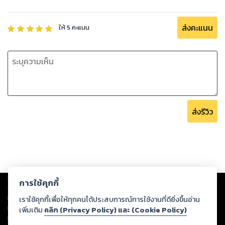
ส่งคะแนน
ให้
5
คะแนน
ส่งรีวิว
Copyright ©
2026
Storylog Co., Ltd. - สตอรี่ล็อกขอสงวนสิทธิ์ไม่รับผิดชอบ
การใช้คุกกี้
ต่อผลงานหรือเนื้อหาใดที่อัปโหลดผ่านเว็บไซต์และปรากฏว่าละเมิดสิทธิใน
ทรัพย์สินทางปัญญาของบุคคลอื่นหรือขัดต่อกฎหมายและศีลธรรม ดังนั้น ผู้อ่าน
เราใช้คุกกี้เพื่อให้ทุกคนได้ประสบการณ์การใช้งานที่ดียิ่งขึ้นอ่าน
ทุกท่านโปรดใช้วิจารณญาณในการกลั่นกรองด้วยตนเอง และหากท่านพบว่าส่วน
เพิ่มเติม
คลิก (Privacy Policy) และ (Cookie Policy)
หนึ่งส่วนใดขัดต่อกฎหมายและศีลธรรม กรุณาแจ้งมายังบริษัท เพื่อทีมงานจะได้