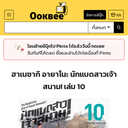
จัดการอีบุ๊ก
(
0
)
ทั้งหมด
โอนย้ายอีบุ๊กไป Pinto ได้แล้ววันนี้ กดเลย
รับทันทีโค้ดลด ซื้อและอ่านได้ต่อเนื่องที่ Pinto
ฮาเนซากิ อายาโนะ นักแบดสาวเจ้า
สนาม! เล่ม 10