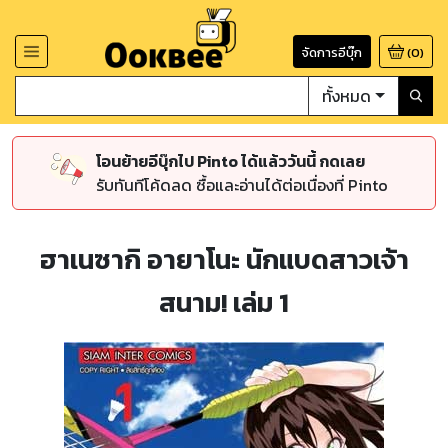
จัดการอีบุ๊ก
(
0
)
ทั้งหมด
โอนย้ายอีบุ๊กไป Pinto ได้แล้ววันนี้ กดเลย
รับทันทีโค้ดลด ซื้อและอ่านได้ต่อเนื่องที่ Pinto
ฮาเนซากิ อายาโนะ นักแบดสาวเจ้า
สนาม! เล่ม 1