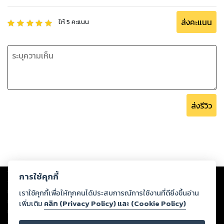
ส่งคะแนน
ให้
5
คะแนน
ส่งรีวิว
Copyright ©
2026
Storylog Co., Ltd. - สตอรี่ล็อกขอสงวนสิทธิ์ไม่รับผิดชอบ
การใช้คุกกี้
ต่อผลงานหรือเนื้อหาใดที่อัปโหลดผ่านเว็บไซต์และปรากฏว่าละเมิดสิทธิใน
ทรัพย์สินทางปัญญาของบุคคลอื่นหรือขัดต่อกฎหมายและศีลธรรม ดังนั้น ผู้อ่าน
เราใช้คุกกี้เพื่อให้ทุกคนได้ประสบการณ์การใช้งานที่ดียิ่งขึ้นอ่าน
ทุกท่านโปรดใช้วิจารณญาณในการกลั่นกรองด้วยตนเอง และหากท่านพบว่าส่วน
เพิ่มเติม
คลิก (Privacy Policy) และ (Cookie Policy)
หนึ่งส่วนใดขัดต่อกฎหมายและศีลธรรม กรุณาแจ้งมายังบริษัท เพื่อทีมงานจะได้
ดำเนินการในทันที ทั้งนี้ ทางสตอรี่ล็อกขอสงวนลิขสิทธิ์ตามพระราชบัญญัติ