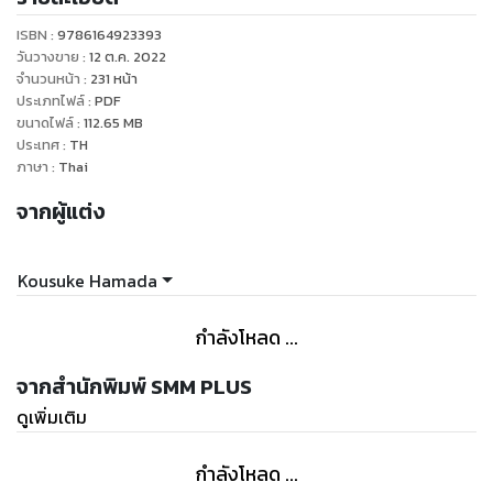
โนะ" นักเรียนชั้นปี 1 ที่วิ่งไต่ขึ้นต้นไม้ในสนามโรงเรียนได้อย่าง
ISBN :
9786164923393
ง่ายดาย เคนทาโร่รู้สึกถึงพรสวรรค์ในตัวเธอจึงชักชวนอย่างสุด
วันวางขาย
:
12 ต.ค. 2022
กำลังให้เธอมาเข้าชมรมแต่เธอกลับ...เกลียดกีฬาแบดมินตัน
จำนวนหน้า
:
231
หน้า
ประเภทไฟล์
:
PDF
ขนาดไฟล์
:
112.65
MB
ประเทศ
:
TH
ภาษา
:
Thai
จากผู้แต่ง
Kousuke Hamada
กำลังโหลด ...
จากสำนักพิมพ์ SMM PLUS
ดูเพิ่มเติม
กำลังโหลด ...