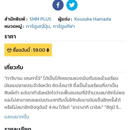
สำนักพิมพ์
:
SMM PLUS
ผู้แต่ง :
Kousuke Hamada
หมวดหมู่
:
การ์ตูนญี่ปุ่น
,
การ์ตูนกีฬา
ราคา
ซื้อฉบับนี้
:
59.00
฿
เกี่ยวกับ
"ทาจิบานะ เคนทาโร่" ได้เป็นโค้ชชมรมแบดมินตันของโรงเรียน
มัธยมปลายประจำจังหวัด คิตะโคมาจิ ซึ่งเป็นโรงเรียนที่เขาเป็น
ศิษย์เก่า แต่เขากำลังหนักใจว่าจะฟื้นชมรมที่มีจำนวนสมาชิกไม่พอ
และไม่สามารถลงแข่งประเภททีมนั้นให้กลับมาเข้มแข็งอีกครั้งได้
หรือไม่สมาชิกปัจจุบันมี 4 คน ได้แก่ "อารางากิ นางิสะ" "ฮิซุมิ ริ
โกะ" "เอบินะ ยู" "อิเซฮาระ โซระ" (และมีผู้ชายอีก 2 คน...ซึ่งก็น้อย
แสดงมากขึ้น
อยู่ดี) เคนทาโร่จึงคิดว่าหน้าที่ด่วนคือการหาสมาชิกใหม่เพื่อการ
รายละเอียด
แข่งขันและการฝึกซ้อมระหว่างนั้นเขาก็ได้พบกับ "ฮาเนซากิ อายา