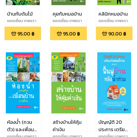
บ้านกับต้นไม้
คุยกับหมอบ้าน
คลินิกหมอบ้าน
ยอดเยี่ยม เทพธรา
ยอดเยี่ยม เทพธรา
ยอดเยี่ยม เทพธรา
นนท์
นนท์
นนท์
95.00
฿
95.00
฿
90.00
฿
ห้องน้ำ (กวน
สร้างบ้านให้คุ้ม
บัญญัติ 20
ตัว) และเพื่อน
ค่าเงิน
ประการ เตรียม
บ้าน (กวนใจ)
บ้านก่อนน้ำท่วม
ยอดเยี่ยม เทพธรา
ยอดเยี่ยม เทพธรา
ยอดเยี่ยม เทพธรา