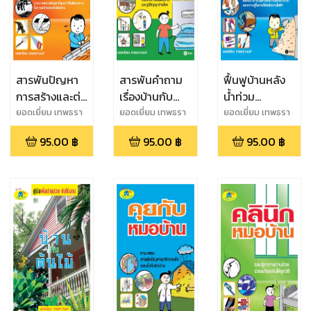
สารพันปัญหา
สารพันคำถาม
ฟื้นฟูบ้านหลัง
การสร้างและต่อ
เรื่องบ้านกับ
น้ำท่วม
เติมบ้าน
สถาปนิกไทย
พลังงานในบ้าน
ยอดเยี่ยม เทพธรา
ยอดเยี่ยม เทพธรา
ยอดเยี่ยม เทพธรา
นนท์
นนท์
นนท์
95.00
฿
95.00
฿
95.00
฿