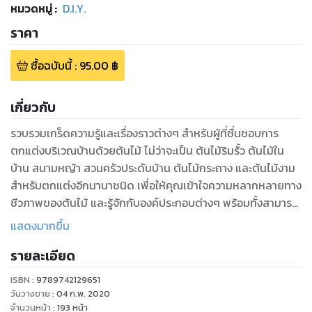
หมวดหมู่
:
D.I.Y.
ราคา
ซื้อฉบับนี้
:
95.00
฿
เกี่ยวกับ
รวบรวมเกร็ดความรู้และเรื่องราวต่างๆ สำหรับผู้ที่ชื่นชอบการ
ตกแต่งบริเวณบ้านด้วยต้นไม้ ไม่ว่าจะเป็น ต้นไม้ริมรั้ว ต้นไม้ใน
บ้าน สนามหญ้า สวนครัวประดับบ้าน ต้นไม้กระถาง และต้นไม้งาม
สำหรับตกแต่งอีกนานาชนิด เพื่อให้คุณเข้าใจความหลากหลายทาง
ชีวภาพของต้นไม้ และรู้จักกับองค์ประกอบต่างๆ พร้อมทั้งสามารถ
รับมือกับปัญหาที่อาจเกิดขึ้นได้ ด้วยวิธีแก้ไขและคำแนะนำดีๆ ใน
แสดงมากขึ้น
ส่วนของการดูแลรักษาต้นไม้ชนิดนั้นๆ โดยผู้เขียนได้ใช้คำอธิบาย
รายละเอียด
ที่สั้น กระชับ อ่านแล้วเข้าใจได้ง่าย พร้อมทั้งรูปภาพประกอบคำ
อธิบายตลอดทั้งเล่ม แล้วคุณจะคุณรู้จักและเข้าใจต้นไม้ของคุณได้
ISBN :
9789742129651
วันวางขาย
:
04 ก.พ. 2020
จำนวนหน้า
:
193
หน้า