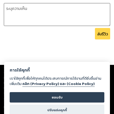
ส่งรีวิว
Copyright ©
2026
Storylog Co., Ltd. - สตอรี่ล็อกขอสงวนสิทธิ์ไม่รับผิดชอบ
การใช้คุกกี้
ต่อผลงานหรือเนื้อหาใดที่อัปโหลดผ่านเว็บไซต์และปรากฏว่าละเมิดสิทธิใน
ทรัพย์สินทางปัญญาของบุคคลอื่นหรือขัดต่อกฎหมายและศีลธรรม ดังนั้น ผู้อ่าน
เราใช้คุกกี้เพื่อให้ทุกคนได้ประสบการณ์การใช้งานที่ดียิ่งขึ้นอ่าน
ทุกท่านโปรดใช้วิจารณญาณในการกลั่นกรองด้วยตนเอง และหากท่านพบว่าส่วน
เพิ่มเติม
คลิก (Privacy Policy) และ (Cookie Policy)
หนึ่งส่วนใดขัดต่อกฎหมายและศีลธรรม กรุณาแจ้งมายังบริษัท เพื่อทีมงานจะได้
ดำเนินการในทันที ทั้งนี้ ทางสตอรี่ล็อกขอสงวนลิขสิทธิ์ตามพระราชบัญญัติ
ยอมรับ
ลิขสิทธิ์ พ.ศ. 2537 (ฉบับล่าสุด)
For support: member@ookbee.com
ปรับแต่งคุกกี้
Version
1.3.17