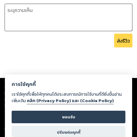
ส่งรีวิว
Copyright ©
2026
Storylog Co., Ltd. - สตอรี่ล็อกขอสงวนสิทธิ์ไม่รับผิดชอบ
การใช้คุกกี้
ต่อผลงานหรือเนื้อหาใดที่อัปโหลดผ่านเว็บไซต์และปรากฏว่าละเมิดสิทธิใน
ทรัพย์สินทางปัญญาของบุคคลอื่นหรือขัดต่อกฎหมายและศีลธรรม ดังนั้น ผู้อ่าน
เราใช้คุกกี้เพื่อให้ทุกคนได้ประสบการณ์การใช้งานที่ดียิ่งขึ้นอ่าน
ทุกท่านโปรดใช้วิจารณญาณในการกลั่นกรองด้วยตนเอง และหากท่านพบว่าส่วน
เพิ่มเติม
คลิก (Privacy Policy) และ (Cookie Policy)
หนึ่งส่วนใดขัดต่อกฎหมายและศีลธรรม กรุณาแจ้งมายังบริษัท เพื่อทีมงานจะได้
ดำเนินการในทันที ทั้งนี้ ทางสตอรี่ล็อกขอสงวนลิขสิทธิ์ตามพระราชบัญญัติ
ยอมรับ
ลิขสิทธิ์ พ.ศ. 2537 (ฉบับล่าสุด)
For support: member@ookbee.com
ปรับแต่งคุกกี้
Version
1.3.17