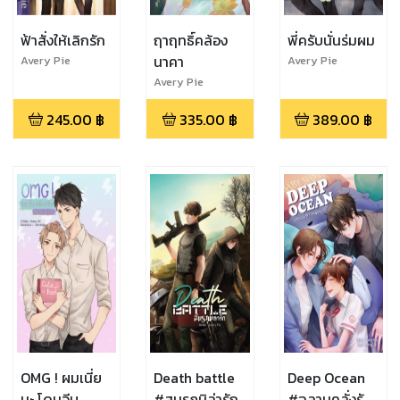
ฟ้าสั่งให้เลิกรัก
ฤาฤทธิ์คล้อง
พี่ครับนั่นร่มผม
นาคา
Avery Pie
Avery Pie
Avery Pie
245.00
฿
335.00
฿
389.00
฿
OMG ! ผมเนี่ย
Death battle
Deep Ocean
นะ โดนจีบ
#สมรภูมิล่ารัก
#ฉลามคลั่งรัก