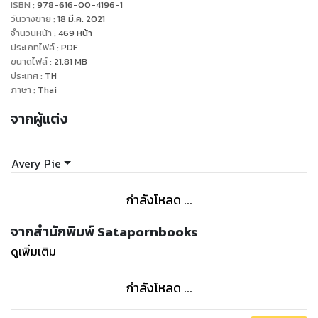
ISBN :
978-616-00-4196-1
พี่ครุฑาท่านเห็นความดีงาม
วันวางขาย
:
18 มี.ค. 2021
พลันแปรเปลี่ยนความคิดร้ายกลับกลายเป็นรัก
จำนวนหน้า
:
469
หน้า
ประเภทไฟล์
:
PDF
ขนาดไฟล์
:
21.81
MB
ประเทศ
:
TH
ภาษา
:
Thai
จากผู้แต่ง
Avery Pie
กำลังโหลด ...
จากสำนักพิมพ์ Satapornbooks
ดูเพิ่มเติม
กำลังโหลด ...