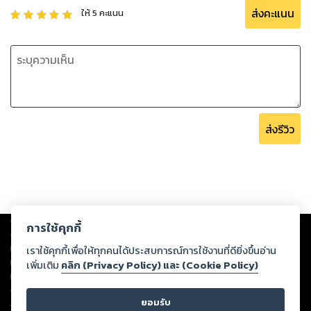
ส่งคะแนน
ให้
5
คะแนน
ส่งรีวิว
Copyright ©
2026
Storylog Co., Ltd. - สตอรี่ล็อกขอสงวนสิทธิ์ไม่รับผิดชอบ
การใช้คุกกี้
ต่อผลงานหรือเนื้อหาใดที่อัปโหลดผ่านเว็บไซต์และปรากฏว่าละเมิดสิทธิใน
ทรัพย์สินทางปัญญาของบุคคลอื่นหรือขัดต่อกฎหมายและศีลธรรม ดังนั้น ผู้อ่าน
เราใช้คุกกี้เพื่อให้ทุกคนได้ประสบการณ์การใช้งานที่ดียิ่งขึ้นอ่าน
ทุกท่านโปรดใช้วิจารณญาณในการกลั่นกรองด้วยตนเอง และหากท่านพบว่าส่วน
เพิ่มเติม
คลิก (Privacy Policy) และ (Cookie Policy)
หนึ่งส่วนใดขัดต่อกฎหมายและศีลธรรม กรุณาแจ้งมายังบริษัท เพื่อทีมงานจะได้
ดำเนินการในทันที ทั้งนี้ ทางสตอรี่ล็อกขอสงวนลิขสิทธิ์ตามพระราชบัญญัติ
ยอมรับ
ลิขสิทธิ์ พ.ศ. 2537 (ฉบับล่าสุด)