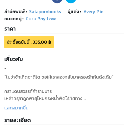
สำนักพิมพ์
:
Satapornbooks
ผู้แต่ง :
Avery Pie
หมวดหมู่
:
นิยาย Boy Love
ราคา
ซื้อฉบับนี้
:
335.00
฿
เกี่ยวกับ
"
“ไม่ว่าจักเกิดชาติใด ขอให้เราสองกลับมาครองรักกันดังเดิม”
คราแดนสวรรค์กำราบมาร
เหล่าครุฑาถูกพายุโหมกระหน่ำพัดไร้ทิศทาง
หนึ่งครุฑาศึกนาม ‘ทัณฑ์เทวา’ ลอยมาตกริมธารา
แสดงมากขึ้น
ยามนั้นนาคา ‘พนาสิจน์’ เล่นน้ำเพียงลำพัง
รายละเอียด
ครุฑานั้นบาดเจ็บแลจับไข้คืนฝนกระหน่ำ
นาคาอดสงสารมิได้จึงช่วยปกปักรักษา