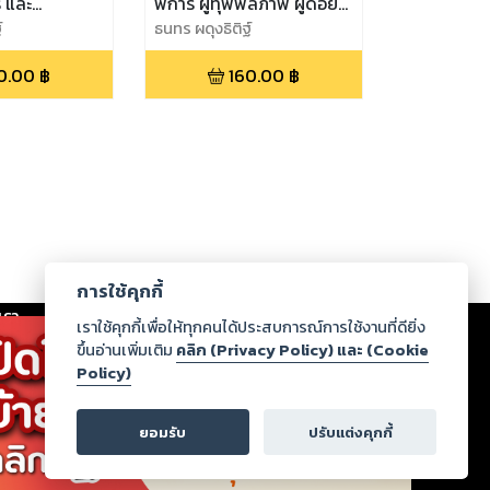
 และ
พิการ ผู้ทุพพลภาพ ผู้ด้อย
์"
์
โอกาส"
ธนทร ผดุงธิติฐ์
0.00
฿
160.00
฿
การใช้คุกกี้
เรา
|
ร่วมงานกับเรา
|
ดาวน์โหลด
|
เราใช้คุกกี้เพื่อให้ทุกคนได้ประสบการณ์การใช้งานที่ดียิ่ง
ขึ้นอ่านเพิ่มเติม
คลิก (Privacy Policy) และ (Cookie
Policy)
ากฏว่าละเมิดสิทธิในทรัพย์สินทางปัญญาของบุคคลอื่นหรือ
่อกฎหมายและศีลธรรม กรุณาแจ้งมายังบริษัท เพื่อทีม
ยอมรับ
ปรับแต่งคุกกี้