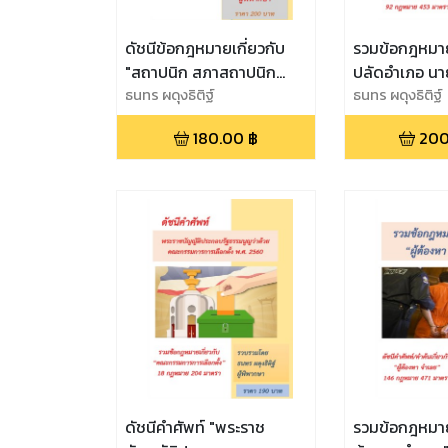
ดัชนีข้อกฎหมายเกี่ยวกับ
รวมข้อกฎหมา
"สถาปนิก สภาสถาปนิก
ปลัดอำเภอ นา
สถาปัตยกรรมควบคุม"
ธนทร ผดุงธิติฐ์
การอำเภอ"
ธนทร ผดุงธิติฐ์
180.00
฿
200
ดัชนีคำศัพท์ "พระราช
รวมข้อกฎหมายเก