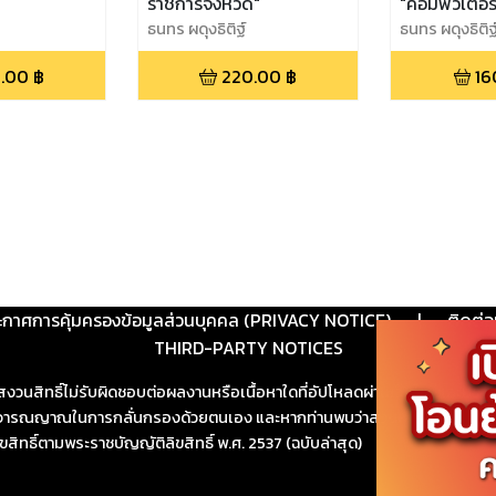
"
ราชการจังหวัด"
"คอมพิวเตอร์
ธนทร ผดุงธิติฐ์
อิเล็กทรอนิกส
ธนทร ผดุงธิติฐ
.00
฿
220.00
฿
16
ะกาศการคุ้มครองข้อมูลส่วนบุคคล (PRIVACY NOTICE)
|
ติดต่อ
THIRD-PARTY NOTICES
สงวนสิทธิ์ไม่รับผิดชอบต่อผลงานหรือเนื้อหาใดที่อัปโหลดผ่านเว็บไซต์และปร
ช้วิจารณญาณในการกลั่นกรองด้วยตนเอง และหากท่านพบว่าส่วนหนึ่งส่วนใดขัดต
ขสิทธิ์ตามพระราชบัญญัติลิขสิทธิ์ พ.ศ. 2537 (ฉบับล่าสุด)