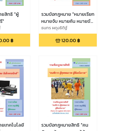
สิทธิ "ผู้
รวมข้อกฎหมาย "หมายเรียก
ี"
หมายจับ หมายค้น หมายขัง
์
หมายจำคุก หมายปล่อย"
ธนทร ผดุงธิติฐ์
0.00
฿
120.00
฿
ายเทคโนโลยี
รวมข้อกฎหมายสิทธิ "คน