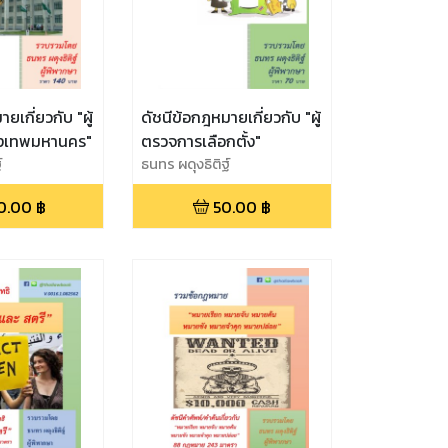
ยเกี่ยวกับ "ผู้
ดัชนีข้อกฎหมายเกี่ยวกับ "ผู้
ุงเทพมหานคร"
ตรวจการเลือกตั้ง"
์
ธนทร ผดุงธิติฐ์
0.00
฿
50.00
฿