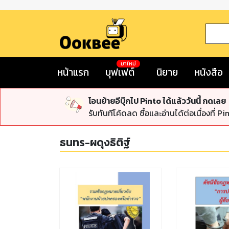
มาใหม่
หน้าแรก
บุฟเฟต์
นิยาย
หนังสือ
โอนย้ายอีบุ๊กไป Pinto ได้แล้ววันนี้ กดเลย
รับทันทีโค้ดลด ซื้อและอ่านได้ต่อเนื่องที่ Pi
ธนทร-ผดุงธิติฐ์