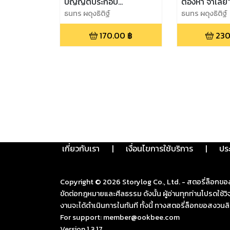
บัญญัติประกอบ
ต้องหา จำเลย
รัฐธรรมนูญว่าด้วยคณะ
ธนทร ผดุงธิติฐ์
ธนทร ผดุงธิติฐ์
กรรมการการเลือกตั้ง พ.ศ.
170.00
฿
230
2560"
เกี่ยวกับเรา
|
เงื่อนไขการใช้บริการ
|
ปร
Copyright ©
2026
Storylog Co., Ltd. - สตอรี่ล็อกขอ
ขัดต่อกฎหมายและศีลธรรม ดังนั้น ผู้อ่านทุกท่านโปรดใ
งานจะได้ดำเนินการในทันที ทั้งนี้ ทางสตอรี่ล็อกขอสงวนลิ
For support: member@ookbee.com
Version
1.3.17