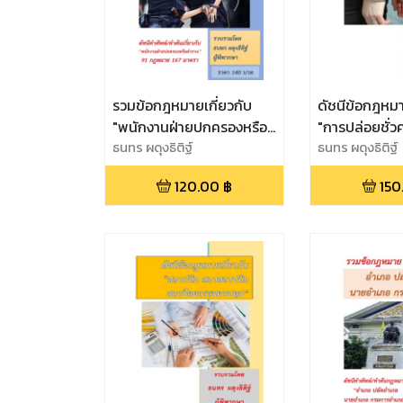
รวมข้อกฎหมายเกี่ยวกับ
ดัชนีข้อกฎหมา
"พนักงานฝ่ายปกครองหรือ
"การปล่อยชั่วค
ตำรวจ"
ธนทร ผดุงธิติฐ์
จำเลย"
ธนทร ผดุงธิติฐ์
120.00
฿
150