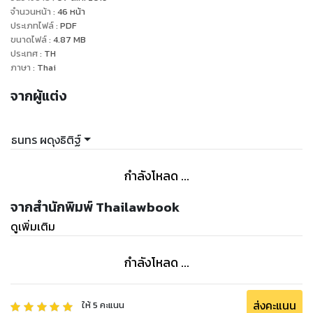
หรือทางปฏิบัติ การประหารชีวิตเกือบ 90% ทั่วโลกเกิดในทวีป
จำนวนหน้า
:
46
หน้า
เอเชีย(https://th.wikipedia.org)
ประเภทไฟล์
:
PDF
ขนาดไฟล์
:
4.87
MB
ประเทศ
:
TH
ภาษา
:
Thai
จากผู้แต่ง
ธนทร ผดุงธิติฐ์
กำลังโหลด ...
จากสำนักพิมพ์ Thailawbook
ดูเพิ่มเติม
กำลังโหลด ...
ส่งคะแนน
ให้
5
คะแนน