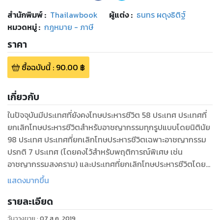
สำนักพิมพ์
:
Thailawbook
ผู้แต่ง :
ธนทร ผดุงธิติฐ์
หมวดหมู่
:
กฎหมาย - ภาษี
ราคา
ซื้อฉบับนี้
:
90.00
฿
เกี่ยวกับ
ในปัจจุบันมีประเทศที่ยังคงโทษประหารชีวิต 58 ประเทศ ประเทศที่
ยกเลิกโทษประหารชีวิตสำหรับอาชญากรรมทุกรูปแบบโดยนิตินัย
98 ประเทศ ประเทศที่ยกเลิกโทษประหารชีวิตเฉพาะอาชญากรรม
ปรกติ 7 ประเทศ (โดยคงไว้สำหรับพฤติการณ์พิเศษ เช่น
อาชญากรรมสงคราม) และประเทศที่ยกเลิกโทษประหารชีวิตโดย
พฤตินัย (คือ ไม่ได้ใช้โทษประหารชีวิตอย่างน้อยสิบปี และอยู่
แสดงมากขึ้น
ระหว่างงดใช้โทษ หรืออย่างใดอย่างหนึ่ง) องค์การนิรโทษกรรม
รายละเอียด
สากลมองว่าประเทศส่วนใหญ่เป็นผู้ยกเลิก (abolitionist) โดย
องค์การฯ พิจารณาว่า 140 ประเทศเป็นผู้ยกเลิกในทางกฎหมาย
วันวางขาย
:
07 ส.ค. 2019