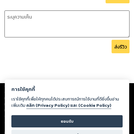
ส่งรีวิว
Copyright ©
2026
Storylog Co., Ltd. - สตอรี่ล็อกขอสงวนสิทธิ์ไม่รับผิดชอบ
การใช้คุกกี้
ต่อผลงานหรือเนื้อหาใดที่อัปโหลดผ่านเว็บไซต์และปรากฏว่าละเมิดสิทธิใน
ทรัพย์สินทางปัญญาของบุคคลอื่นหรือขัดต่อกฎหมายและศีลธรรม ดังนั้น ผู้อ่าน
เราใช้คุกกี้เพื่อให้ทุกคนได้ประสบการณ์การใช้งานที่ดียิ่งขึ้นอ่าน
ทุกท่านโปรดใช้วิจารณญาณในการกลั่นกรองด้วยตนเอง และหากท่านพบว่าส่วน
เพิ่มเติม
คลิก (Privacy Policy) และ (Cookie Policy)
หนึ่งส่วนใดขัดต่อกฎหมายและศีลธรรม กรุณาแจ้งมายังบริษัท เพื่อทีมงานจะได้
ดำเนินการในทันที ทั้งนี้ ทางสตอรี่ล็อกขอสงวนลิขสิทธิ์ตามพระราชบัญญัติ
ยอมรับ
ลิขสิทธิ์ พ.ศ. 2537 (ฉบับล่าสุด)
For support: member@ookbee.com