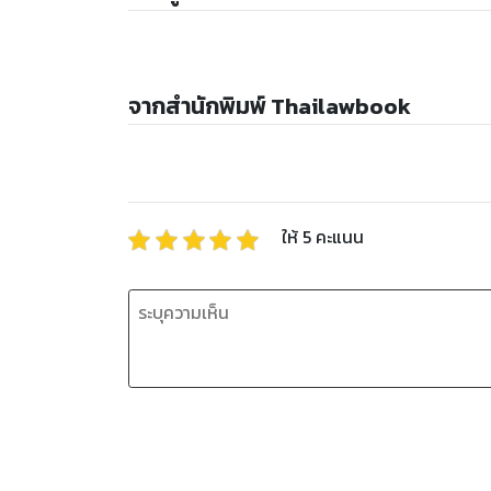
จากสำนักพิมพ์ Thailawbook
ให้
5
คะแนน