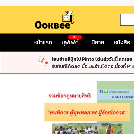
มาใหม่
หน้าแรก
บุฟเฟต์
นิยาย
หนังสือ
โอนย้ายอีบุ๊กไป Pinto ได้แล้ววันนี้ กดเลย
รับทันทีโค้ดลด ซื้อและอ่านได้ต่อเนื่องที่ Pi