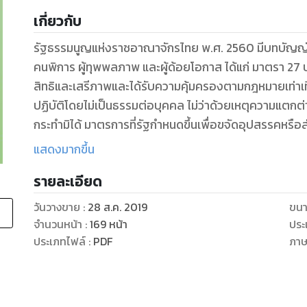
เกี่ยวกับ
รัฐธรรมนูญแห่งราชอาณาจักรไทย พ.ศ. 2560 มีบทบัญญัต
คนพิการ ผู้ทุพพลภาพ และผู้ด้อยโอกาส ได้แก่ มาตรา 27 บัญญัติว่า “บุคคลย่อมเสมอกันในกฎหมาย มี
สิทธิและเสรีภาพและได้รับความคุ้มครองตามกฎหมายเท่าเที
ปฏิบัติโดยไม่เป็นธรรมต่อบุคคล ไม่ว่าด้วยเหตุความแตกต่
กระทำมิได้ มาตรการที่รัฐกำหนดขึ้นเพื่อขจัดอุปสรรคหรือส
เช่นเดียวกับบุคคลอื่น หรือเพื่อคุ้มครองหรืออำนวยความสะ
แสดงมากขึ้น
ถือว่าเป็นการเลือกปฏิบัติโดยไม่เป็นธรรม” มาตรา 68 บัญญัติว่า “รัฐพึงให้ความช่วยเหลือทางกฎหมายที่
รายละเอียด
จำเป็นและเหมาะสมแก่... ผู้ด้อยโอกาสในการเข้าถึงกระ
ให้” มาตรา 71 บัญญัติว่า “รัฐพึงให้ความช่วยเหลือ.. คนพิการ.... และผู้ด้อยโอกาสให้สามารถดำรงชีวิตได้
วันวางขาย
:
28 ส.ค. 2019
ขนา
อย่างมีคุณภาพ และคุ้มครองป้องกันมิให้บุคคลดังกล่าวถูก
จำนวนหน้า
:
169
หน้า
ประ
รวมตลอดทั้งให้การบำบัด ฟื้นฟูและเยียวยาผู้ถูกกระทำการดังกล่าว” แ
ประเภทไฟล์
:
PDF
ภา
บังคับตามวรรคหนึ่งในส่วนที่เกี่ยวกับการตั้งกรรมาธิการ
ประธานสภาผู้แทนราษฎรวินิจฉัยว่ามีสาระสำคัญเกี่ยวกับ
ประเภทดังกล่าวหรือผู้แทนองค์กรเอกชนที่ทำงานเกี่ยวกั