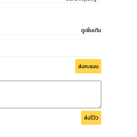
วิสามัญทั้งหมด”
ิของคนพิการโดยเฉพาะจำนวน ๒ ฉบับ ได้แก่ พระ
. 2550 และพระราชบัญญัติการจัดการศึกษา
ติเกี่ยวกับการคุ้มครองสิทธิของ ผู้พิการ ผู้
ดูเพิ่มเติม
วนมากถึง 102 ฉบับ 303 มาตรา ผู้เขียนจึงได้
ธิ “ผู้พิการ ผู้ทุพพลภาพ ผู้ด้อยโอกาส” ไว้ใน
การทางกฎหมายดังกล่าวโดยสะดวก รวดเร็วต่อไป
ส่งคะแนน
ส่งรีวิว