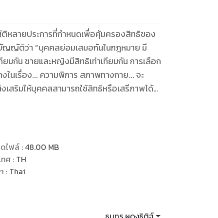
ิหลายประการที่กำหนดเพื่อคุ้มครองสิทธิของ
ยมกัน ชายและหญิงมีสิทธิเท่าเทียมกัน การเลือก
างในเรื่อง... ความพิการ สภาพทางกาย... จะ
่งเสริมให้บุคคลสามารถใช้สิทธิหรือเสรีภาพได้
ดวกให้แก่... คนพิการ หรือผู้ด้อยโอกาส ย่อมไม่
บวนการยุติธรรม รวมตลอดถึงการจัดหาทนายความ
ดไฟล์
:
48.00
MB
ใช้ความรุนแรงหรือปฏิบัติอย่างไม่เป็นธรรม
เทศ
:
TH
ละมาตรา 128 บัญญัติว่า “ในข้อ
ษา
:
Thai
วิสามัญเพื่อพิจารณาร่างพระราชบัญญัติที่
... คนพิการหรือทุพพลภาพ ต้องกำหนดให้บุคคล
บบุคคลประเภทนั้นโดยตรง ร่วมเป็นกรรมาธิการ
ธนทร ผดุงธิติฐ์