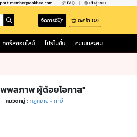
pport: member@ookbee.com
FAQ
เข้าสู่ระบบ
จัดการอีบุ๊ก
ตะกร้า
(
0
)
คอร์สออนไลน์
โปรโมชั่น
คะแนนสะสม
ทุพพลภาพ ผู้ด้อยโอกาส"
หมวดหมู่
:
กฎหมาย - ภาษี