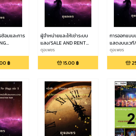
รซ้อมและการ
ผู้จำหน่ายและให้เช่าระบบ
การออกแบบแ
ING
แสง/SALE AND RENT
แสดงบนเวที
AND
LIGHTING SYSTEM.
ดุจเพชร
LIGHTING D
ดุจเพชร
CE
.00
฿
15.00
฿
2
.