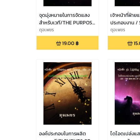
จุดมุ่งหมายในการจัดแสง
เจ้าหน้าที่ฝ่าย
สำหรับเวที/THE PURPOSE
ประกอบงาน /
OF LIGHTING FOR THE
ดุจเพชร
LIGHTING P
ดุจเพชร
STAGE
TEAM
19.00
฿
15
องค์ประกอบในการผลิต
ไดโอดเปล่งแส