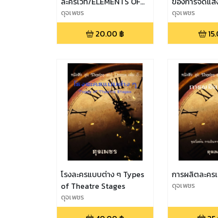
ละครเวที/ELEMENTS OF
ของการจัดแส
THE STAGE
ดุจเพชร
NEW ERA OF 
ดุจเพชร
PRODUCTION
TECHNOLOGY
20.00
฿
15
โรงละครแบบต่าง ๆ Types
การผลิตละครเ
of Theatre Stages
ดุจเพชร
ดุจเพชร