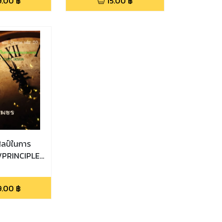
9.00
฿
15.00
฿
ิลป์ในการ
/PRINCIPLES
DESIGN
9.00
฿