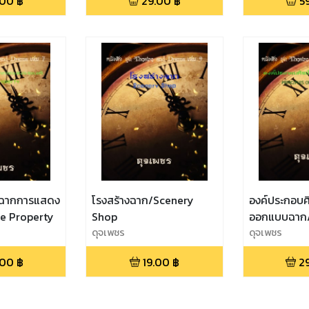
.00
฿
29.00
฿
5
บฉากการแสดง
โรงสร้างฉาก/Scenery
องค์ประกอบศ
ge Property
Shop
ออกแบบฉาก
ดุจเพชร
OF SCENIC 
ดุจเพชร
.00
฿
19.00
฿
2