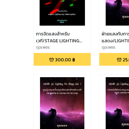
การจัดแสงสำหรับ
ฝ่ายแสงกับกา
เวที/STAGE LIGHTING
แสดง/LIGHT
DESIGN.
ดุจเพชร
REHEARSAL 
ดุจเพชร
PERFORMAN
300.00
฿
25
PROCEDURES