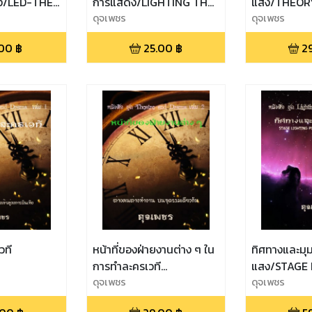
ง/LED-THE
การแสดง/LIGHTING THE
แสง/THEOR
LIGHTING
ACTING AREAS IN
ดุจเพชร
FOR STAGE 
ดุจเพชร
.
ADVANCE.
DESIGN
.00
฿
25.00
฿
2
วที
หน้าที่ของฝ่ายงานต่าง ๆ ใน
ทิศทางและมุ
การทำละครเวที
แสง/STAGE 
PRODUCTION STAFF AND
ดุจเพชร
POSITIONS
ดุจเพชร
CREW MEMBERS