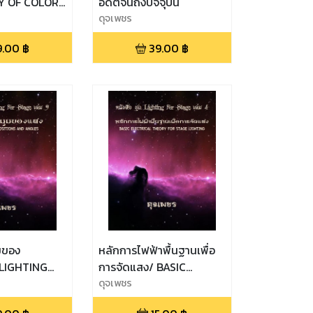
Y OF COLOR
อดีตจนถึงปัจจุบัน
LIGHTING
ดุจเพชร
9.00
฿
39.00
฿
มของ
หลักการไฟฟ้าพื้นฐานเพื่อ
LIGHTING
การจัดแสง/ BASIC
 AND ANGLES
ELECTRICAL THEORY
ดุจเพชร
FOR STAGE LIGHTING