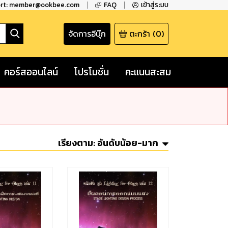
ort: member@ookbee.com
FAQ
เข้าสู่ระบบ
จัดการอีบุ๊ก
ตะกร้า
(
0
)
คอร์สออนไลน์
โปรโมชั่น
คะแนนสะสม
เรียงตาม:
อันดับน้อย-มาก