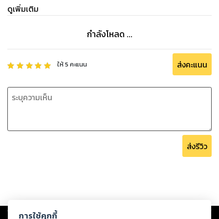
ดูเพิ่มเติม
กำลังโหลด ...
ส่งคะแนน
ให้
5
คะแนน
ส่งรีวิว
Copyright ©
2026
Storylog Co., Ltd. - สตอรี่ล็อกขอสงวนสิทธิ์ไม่รับผิดชอบ
การใช้คุกกี้