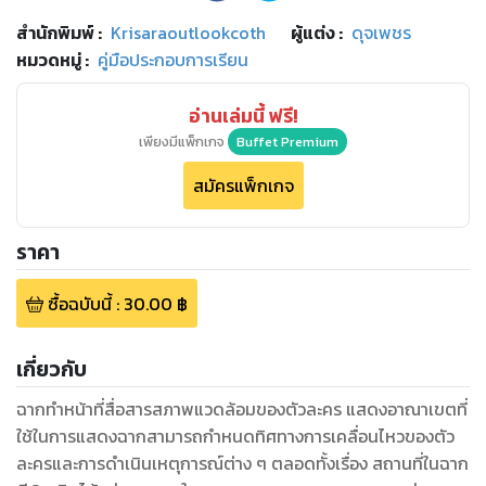
สำนักพิมพ์
:
Krisaraoutlookcoth
ผู้แต่ง :
ดุจเพชร
หมวดหมู่
:
คู่มือประกอบการเรียน
อ่านเล่มนี้ ฟรี!
เพียงมีแพ็กเกจ
Buffet Premium
สมัครแพ็กเกจ
ราคา
ซื้อฉบับนี้
:
30.00
฿
เกี่ยวกับ
ฉากทำหน้าที่สื่อสารสภาพแวดล้อมของตัวละคร แสดงอาณาเขตที่
ใช้ในการแสดงฉากสามารถกำหนดทิศทางการเคลื่อนไหวของตัว
ละครและการดำเนินเหตุการณ์ต่าง ๆ ตลอดทั้งเรื่อง สถานที่ในฉาก