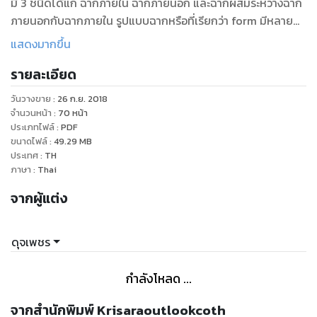
มี 3 ชนิดได้แก่ ฉากภายใน ฉากภายนอก และฉากผสมระหว่างฉาก
ภายนอกกับฉากภายใน รูปแบบฉากหรือที่เรียกว่า form มีหลาย
ลักษณะ ที่นิยมใช้กัน
แสดงมากขึ้น
อย่างกว้างขวาง เช่น box set, drop-and-wing set, unit set,
รายละเอียด
skeleton, และ simultaneous scene setting เป็นต้น
รูปแบบฉากจะถูกนำไปใช้กับสไตล์ของฉากที่เป็นภาพฉาก วัตถุ
วันวางขาย
:
26 ก.ย. 2018
สิ่งของ และบรรยากาศรวมประกอบกันที่สามารถสื่อความหมายใน
จำนวนหน้า
:
70
หน้า
รูปแบบการนำเสนอเหตุการณ์บนเวทีแก่ผู้ชม สไตล์ของฉากที่
ประเภทไฟล์
:
PDF
ขนาดไฟล์
:
49.29
MB
สำคัญ เช่น naturalism, realism, selective realism, pictorial
ประเทศ
:
TH
realism, simplified realism, symbolism, expressionism,
ภาษา
:
Thai
impressionism, formalism, constructivism, stylization และ
จากผู้แต่ง
theatricalism เป็นต้น
ผู้ประกอบงานออกแบบฉากจะต้องสามารถสื่อสารกับฝ่ายงานต่าง
ๆ ที่ประกอบงานการแสดงโดยใช้ศัพท์เทคนิคเหล่านี้ ทำให้สามารถ
ดุจเพชร
เข้าใจแนวการนำเสนอได้สะดวกรวดเร็วขึ้นโดยมิต้องอธิบายความ
ให้ยุ่งยากซับซ้อน และโดยปรกติฉากสไตล์ต่าง ๆ จะมีรูปแบบ
กำลังโหลด ...
โครงสร้างฉากปรากฏผสมผสานกันอยู่หลาย ๆ รูปแบบได้ตามที่ผู้
จากสำนักพิมพ์ Krisaraoutlookcoth