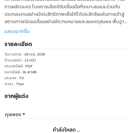
การผลิตละคร โดยการเลือกใช้เครื่องมือที่เหมาะสมและร่วมกัน
ประกอบงานอย่างมีประสิทธิภาพเพื่อให้ได้ประสิทธิผลในการเข้าสู่
สถานการณ์ของเรื่องอย่างมีความหมายและสมเหตุสมผล พื้นฐาน
การสร้างฉากในอดีตมีลักษณะเดียวกันกับพื้นฐานการสร้างละคร
แสดงมากขึ้น
หรือการผลิตละครที่มีเทคนิคและวิธีการดำเนินงานต่างๆ ที่ยังคง
รายละเอียด
เหมือนเดิมมิได้เปลี่ยนแปลงไปจากในอดีต โครงสร้างฉาก เครื่อง
ประกอบฉากการแสดง เครื่องกลไกต่าง ๆ ที่ใช้ประกอบงานบนเวที
วันวางขาย
:
28 ก.ย. 2018
รวมถึงแสง และผลลัพธ์ต่าง ๆ ของมัน มีบทบาทต่อการแสดง
จำนวนหน้า
:
22
หน้า
อย่างมากในอดีตอย่างไรก็ยังคงมีบทบาทมากเช่นนั้นต่อมาจนถึง
ประเภทไฟล์
:
PDF
ขนาดไฟล์
:
16.41
MB
ปัจจุบัน การสร้างสรรค์สิ่งใหม่ๆ มักจะเกิดขึ้นควบคู่กันไปกับการ
ประเทศ
:
TH
แข่งขันทางความคิด เพื่อนำเสนอความแหวกแนวแปลกใหม่ที่เป็น
ภาษา
:
Thai
ผลงานของผู้ออกแบบฉาก ผู้กำกับเทคนิค ผู้กำกับการแสดง และผู้
จากผู้แต่ง
อำนวยการสร้าง ที่ช่วยกันประดิษฐ์สร้างสรรค์ค้นคิดขึ้น เพื่อสนอง
ศรัทธาของผู้ชมผู้เฝ้าติดตามผลงานอย่างต่อเนื่องอย่างไม่รู้จักเบื่อ
ดุจเพชร
กำลังโหลด ...