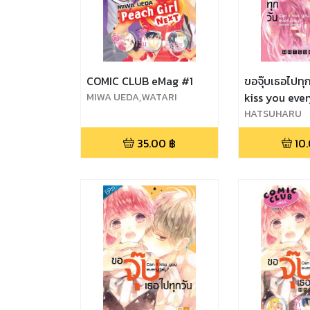
COMIC CLUB eMag #1
ขอจุ๊บเธอไปทุก
MIWA UEDA,WATARI
kiss you eve
SAKOU,HATSUHARU,MOMO
1
HATSUHARU
RINDA
35.00
฿
10