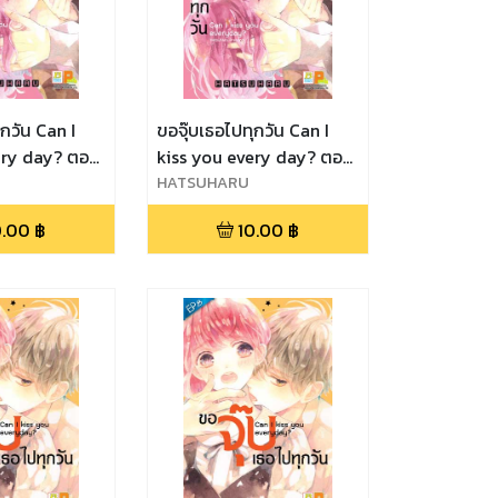
ุกวัน Can I
ขอจุ๊บเธอไปทุกวัน Can I
ery day? ตอน
kiss you every day? ตอน
3
HATSUHARU
0.00
฿
10.00
฿