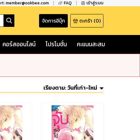
ort: member@ookbee.com
FAQ
เข้าสู่ระบบ
จัดการอีบุ๊ก
ตะกร้า
(
0
)
คอร์สออนไลน์
โปรโมชั่น
คะแนนสะสม
เรียงตาม:
วันที่เก่า-ใหม่