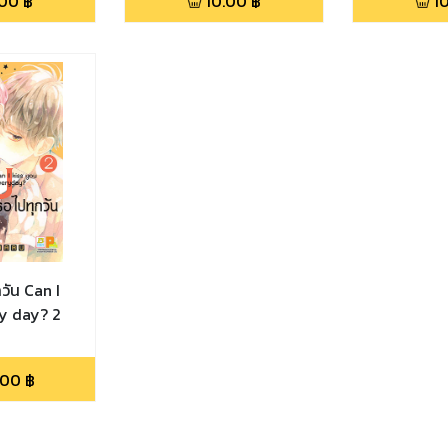
.00
฿
10.00
฿
1
วัน Can I
ry day? 2
.00
฿