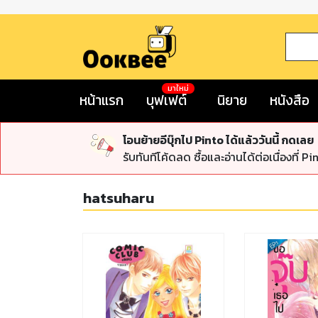
มาใหม่
หน้าแรก
บุฟเฟต์
นิยาย
หนังสือ
โอนย้ายอีบุ๊กไป Pinto ได้แล้ววันนี้ กดเลย
รับทันทีโค้ดลด ซื้อและอ่านได้ต่อเนื่องที่ Pi
hatsuharu