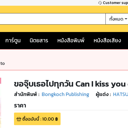
Customer su
ทั้งหมด
การ์ตูน
นิตยสาร
หนังสือพิมพ์
หนังสือเสียง
nto
ขอจุ๊บเธอไปทุกวัน Can I kiss yo
สำนักพิมพ์
:
Bongkoch Publishing
ผู้แต่ง :
HATS
ราคา
ซื้อฉบับนี้
:
10.00
฿