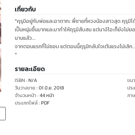
เกี่ยวกับ
"คุรุมิอยู่กับพ่อและอาตากะ พี่ชายที่หวงน้องสาวสุด คุรุมิไ
เป็นหนุ่มขึ้นมากและมาทำให้คุรุมิสับสน แต่นางิโอะก็ยังไม่ยอมหยุด! จู่ๆ ก็มาจูบและมาสารภาพรัก
นานแล้ว...
จากตอนแรกที่ไม่ชอบ แต่ตอนนี้คุรุมิกลับใจเต้นแรงไม่เลิก..
"
รายละเอียด
ISBN :
N/A
ขนา
วันวางขาย
:
01 มิ.ย. 2018
ประ
จำนวนหน้า
:
44
หน้า
ภา
ประเภทไฟล์
:
PDF