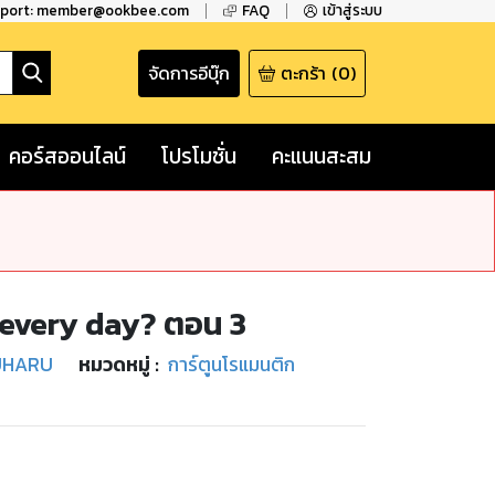
pport: member@ookbee.com
FAQ
เข้าสู่ระบบ
จัดการอีบุ๊ก
ตะกร้า
(
0
)
คอร์สออนไลน์
โปรโมชั่น
คะแนนสะสม
u every day? ตอน 3
UHARU
หมวดหมู่
:
การ์ตูนโรแมนติก