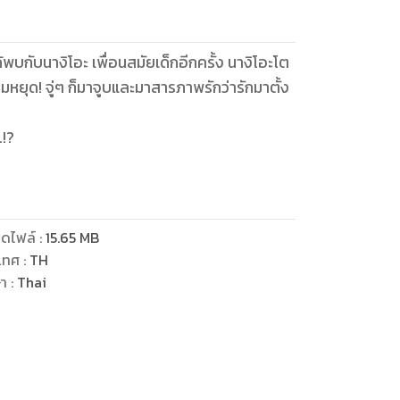
ด้พบกับนางิโอะ เพื่อนสมัยเด็กอีกครั้ง นางิโอะโต
ว่ารักมาตั้ง
.!?
ดไฟล์
:
15.65
MB
เทศ
:
TH
ษา
:
Thai