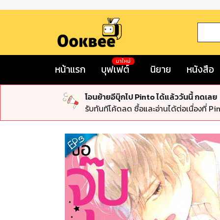
มาใหม่
หน้าแรก
บุฟเฟต์
นิยาย
หนังสือ
โอนย้ายอีบุ๊กไป Pinto ได้แล้ววันนี้ กดเลย
รับทันทีโค้ดลด ซื้อและอ่านได้ต่อเนื่องที่ Pi