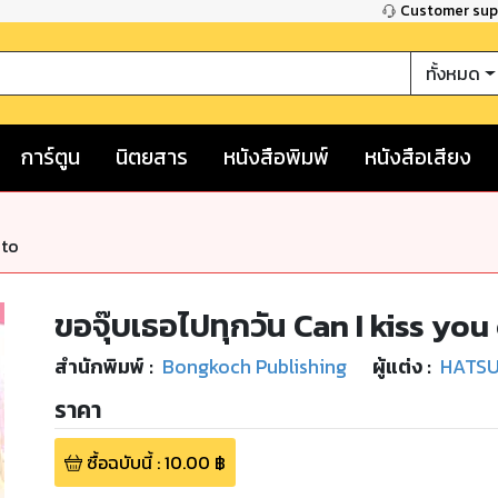
Customer su
ทั้งหมด
การ์ตูน
นิตยสาร
หนังสือพิมพ์
หนังสือเสียง
nto
ขอจุ๊บเธอไปทุกวัน Can I kiss yo
สำนักพิมพ์
:
Bongkoch Publishing
ผู้แต่ง :
HATS
ราคา
ซื้อฉบับนี้
:
10.00
฿