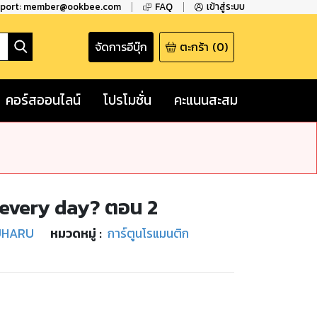
pport: member@ookbee.com
FAQ
เข้าสู่ระบบ
จัดการอีบุ๊ก
ตะกร้า
(
0
)
คอร์สออนไลน์
โปรโมชั่น
คะแนนสะสม
u every day? ตอน 2
UHARU
หมวดหมู่
:
การ์ตูนโรแมนติก