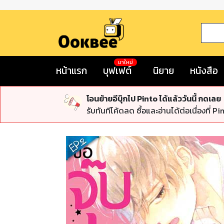
มาใหม่
หน้าแรก
บุฟเฟต์
นิยาย
หนังสือ
โอนย้ายอีบุ๊กไป Pinto ได้แล้ววันนี้ กดเลย
รับทันทีโค้ดลด ซื้อและอ่านได้ต่อเนื่องที่ Pi