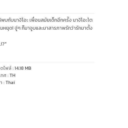
ด้พบกับนางิโอะ เพื่อนสมัยเด็กอีกครั้ง นางิโอะโต
ว่ารักมาตั้ง
.!?"
ดไฟล์
:
14.18
MB
เทศ
:
TH
ษา
:
Thai