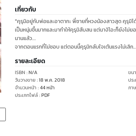
เกี่ยวกับ
"คุรุมิอยู่กับพ่อและอาตากะ พี่ชายที่หวงน้องสาวสุด คุรุมิไ
เป็นหนุ่มขึ้นมากและมาทำให้คุรุมิสับสน แต่นางิโอะก็ยังไม่ยอมหยุด! จู่ๆ ก็มาจูบและมาสารภาพรัก
นานแล้ว...
จากตอนแรกที่ไม่ชอบ แต่ตอนนี้คุรุมิกลับใจเต้นแรงไม่เลิก..
รายละเอียด
ISBN :
N/A
ขนา
วันวางขาย
:
18 พ.ค. 2018
ประ
จำนวนหน้า
:
44
หน้า
ภา
ประเภทไฟล์
:
PDF