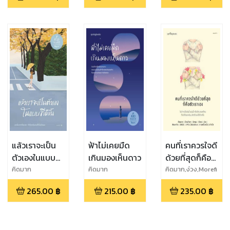
แล้วเราจะเป็น
ฟ้าไม่เคยมืด
คนที่เราควรใจดี
ตัวเองในแบบที่
เกินมองเห็นดาว
ด้วยที่สุดก็คือ
ดีขึ้น
ตัวเราเอง
คิดมาก
คิดมาก
คิดมาก,ง่วง,Morefi
n,ชัยยะ,1991,อิส
265.00
฿
215.00
฿
235.00
฿
ญะ,กาลครั้ง
หนึ่ง,Octobrae,บ้า
นข้างๆ,เจ้า
ป่า,ONCE