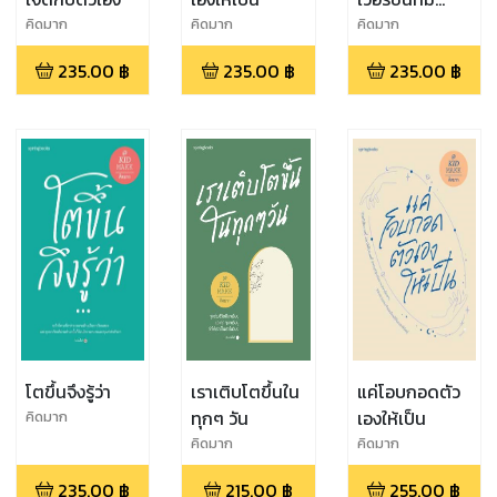
ความสุข
คิดมาก
คิดมาก
คิดมาก
235.00
฿
235.00
฿
235.00
฿
โตขึ้นจึงรู้ว่า
เราเติบโตขึ้นใน
แค่โอบกอดตัว
ทุกๆ วัน
เองให้เป็น
คิดมาก
คิดมาก
คิดมาก
235.00
฿
215.00
฿
255.00
฿