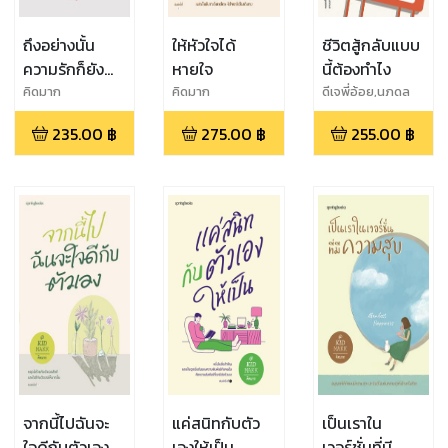
ถึงอย่างนั้น
ให้หัวใจได้
ชีวิตสู้กลับแบบ
ความรักก็ยัง
หายใจ
นี้ต้องทำไง
งดงาม
คิดมาก
คิดมาก
ดีเจพี่อ้อย,นภดล
ร่มโพธิ์,คิดมาก,โสภ
235.00
฿
275.00
฿
255.00
฿
ณ ศุภมั่งมี,โอมศิริ
วีระกุล,สุริพงษ์
ตันติยา
นนท์,TaxBugnom
s,อานนทวงศ์ มฤค
พิทักษ์,หมอ
จริง,Low
Profile,เธมส์
THINKต่าง,ทำเรื่อง
เล่นให้เป็นเรื่อง
ใหญ่ ,ทิง (วันนี้เจอ
นั่น)
จากนี้ไปฉันจะ
แค่สนิทกับตัว
เป็นเราใน
ใจดีกับตัวเอง
เองให้เป็น
เวอร์ชั่นที่มี