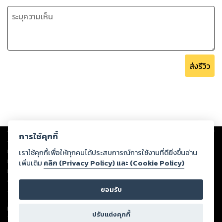
ส่งรีวิว
Copyright ©
2026
Storylog Co., Ltd. - สตอรี่ล็อกขอสงวนสิทธิ์ไม่รับผิดชอบ
การใช้คุกกี้
ต่อผลงานหรือเนื้อหาใดที่อัปโหลดผ่านเว็บไซต์และปรากฏว่าละเมิดสิทธิใน
ทรัพย์สินทางปัญญาของบุคคลอื่นหรือขัดต่อกฎหมายและศีลธรรม ดังนั้น ผู้อ่าน
เราใช้คุกกี้เพื่อให้ทุกคนได้ประสบการณ์การใช้งานที่ดียิ่งขึ้นอ่าน
ทุกท่านโปรดใช้วิจารณญาณในการกลั่นกรองด้วยตนเอง และหากท่านพบว่าส่วน
เพิ่มเติม
คลิก (Privacy Policy) และ (Cookie Policy)
หนึ่งส่วนใดขัดต่อกฎหมายและศีลธรรม กรุณาแจ้งมายังบริษัท เพื่อทีมงานจะได้
ดำเนินการในทันที ทั้งนี้ ทางสตอรี่ล็อกขอสงวนลิขสิทธิ์ตามพระราชบัญญัติ
ยอมรับ
ลิขสิทธิ์ พ.ศ. 2537 (ฉบับล่าสุด)
For support: member@ookbee.com
ปรับแต่งคุกกี้
Version
1.3.17