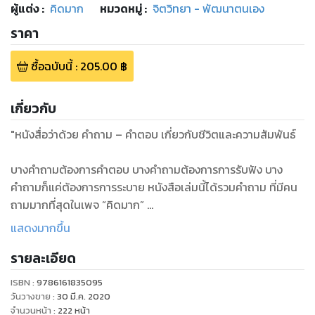
ผู้แต่ง :
คิดมาก
หมวดหมู่
:
จิตวิทยา - พัฒนาตนเอง
ราคา
ซื้อฉบับนี้
:
205.00
฿
เกี่ยวกับ
"หนังสื่อว่าด้วย คำถาม – คำตอบ เกี่ยวกับชีวิตและความสัมพันธ์
บางคำถามต้องการคำตอบ บางคำถามต้องการการรับฟัง บาง
คำถามก็แค่ต้องการการระบาย หนังสือเล่มนี้ได้รวมคำถาม ที่มีคน
ถามมากที่สุดในเพจ “คิดมาก”
แสดงมากขึ้น
บางคำตอบอาจดูเข้าท่า บางคำตอบอาจดูไม่เข้าท่า แต่ทุกคำตอบ
รายละเอียด
ตอบภายใต้แนวคิดว่า “ถ้าผู้เขียนตกอยู่ในสถานการณ์นั้นจะทำ
อย่างไร” สุดท้าย หนังสือเล่มนี้อาจไม่ได้ให้คำตอบที่ “ถูกต้อง”
ISBN :
9786161835095
ทั้งหมดให้กับคนอ่านแต่จะให้คำตอบกับคนอ่านว่าไม่ว่าเรื่องใดบน
วันวางขาย
:
30 มี.ค. 2020
โลกใบนี้ล้วนมีคำตอบอยู่ เราแค่ต้องหา “คำตอบที่ใช่” ของเราให้
จำนวนหน้า
:
222
หน้า