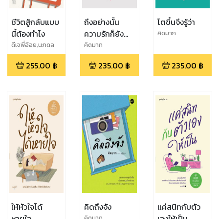
ชีวิตสู้กลับแบบ
ถึงอย่างนั้น
โตขึ้นจึงรู้ว่า
นี้ต้องทำไง
ความรักก็ยัง
คิดมาก
งดงาม
ดีเจพี่อ้อย,นภดล
คิดมาก
ร่มโพธิ์,คิดมาก,โสภ
255.00
฿
235.00
฿
235.00
฿
ณ ศุภมั่งมี,โอมศิริ
วีระกุล,สุริพงษ์
ตันติยา
นนท์,TaxBugnom
s,อานนทวงศ์ มฤค
พิทักษ์,หมอ
จริง,Low
Profile,เธมส์
THINKต่าง,ทำเรื่อง
เล่นให้เป็นเรื่อง
ใหญ่ ,ทิง (วันนี้เจอ
นั่น)
ให้หัวใจได้
คิดถึงจัง
แค่สนิทกับตัว
หายใจ
เองให้เป็น
คิดมาก