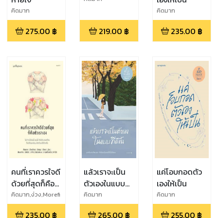
คิดมาก
คิดมาก
275.00
฿
219.00
฿
235.00
฿
คนที่เราควรใจดี
แล้วเราจะเป็น
แค่โอบกอดตัว
ด้วยที่สุดก็คือ
ตัวเองในแบบที่
เองให้เป็น
ตัวเราเอง
ดีขึ้น
คิดมาก,ง่วง,Morefi
คิดมาก
คิดมาก
n,ชัยยะ,1991,อิส
235.00
฿
265.00
฿
255.00
฿
ญะ,กาลครั้ง