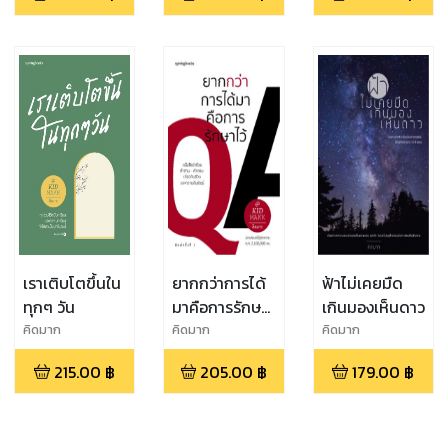
หนึ่ง,Octobrae,บ้า
นข้างๆ,เจ้า
ป่า,ONCE
เราเติบโตขึ้นใน
ยากกว่าการได้
ฟ้าไม่เคยมืด
ทุกๆ วัน
มาคือการรักษา
เกินมองเห็นดาว
ไว้
คิดมาก
คิดมาก
คิดมาก
215.00
฿
205.00
฿
179.00
฿