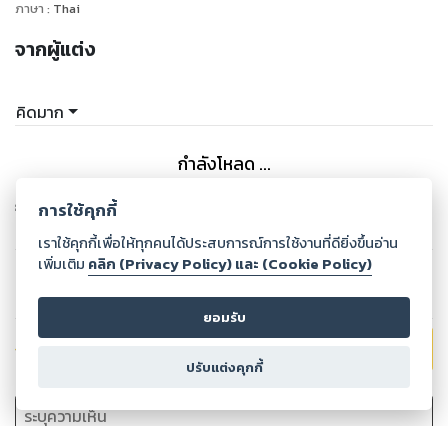
และมองเห็นคุณค่าของตัวเอง
ภาษา
:
Thai
.
จากผู้แต่ง
หนังสือเล่มนี้จะคอยอยู่ข้างๆ
ชวนให้คุณกลับมาใจดีกับตัวเอง
ในแง่มุมต่างๆของชีวิต
คิดมาก
เพิ่มความสุขที่หล่นหายหวนคืนมา
ไม่ต้องเอาความรู้สึกไปขึ้นอยู่กับใคร
กำลังโหลด ...
.
แม้ว่าจะมีสิ่งที่ต้องทำมากมายแค่ไหน
จากสำนักพิมพ์ Amarin Printing & Publishing
การใช้คุกกี้
ขอเธออย่าลืมสิ่งสำคัญข้อนี้
ดูเพิ่มเติม
เราใช้คุกกี้เพื่อให้ทุกคนได้ประสบการณ์การใช้งานที่ดียิ่งขึ้นอ่าน
อย่าลืมใจดีกับตัวเอง
เพิ่มเติม
คลิก (Privacy Policy) และ (Cookie Policy)
กำลังโหลด ...
ยอมรับ
ส่งคะแนน
ให้
5
คะแนน
ปรับแต่งคุกกี้