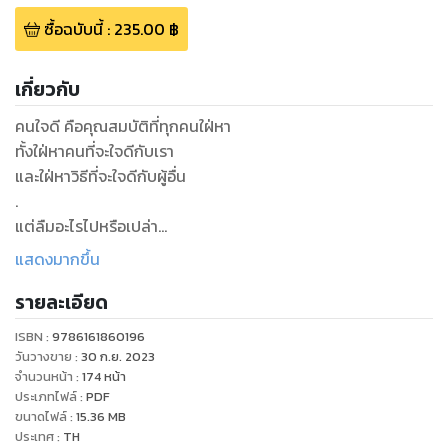
ซื้อฉบับนี้
:
235.00
฿
เกี่ยวกับ
คนใจดี คือคุณสมบัติที่ทุกคนใฝ่หา
ทั้งใฝ่หาคนที่จะใจดีกับเรา
และใฝ่หาวิธีที่จะใจดีกับผู้อื่น
.
แต่ลืมอะไรไปหรือเปล่า
เรามัวแต่ทำดี มอบไมตรีให้คนอื่น
แสดงมากขึ้น
หรือหวังให้ใครต่อใครหยิบยื่นน้ำใจให้
รายละเอียด
พอเป็นตัวเอง กลับลืมที่จะหันมาใส่ใจ
ดูแลหัวใจและความรู้สึกของตัวเอง
ISBN :
9786161860196
.
วันวางขาย
:
30 ก.ย. 2023
การใจดีกับตัวเอง
จำนวนหน้า
:
174
หน้า
ประเภทไฟล์
:
PDF
ไม่ใช่การต้องตามใจตัวเองในทุกเรื่อง
ขนาดไฟล์
:
15.36
MB
แต่คือการรักตัวเองเป็น
ประเทศ
:
TH