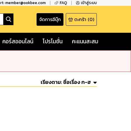
ort: member@ookbee.com
FAQ
เข้าสู่ระบบ
จัดการอีบุ๊ก
ตะกร้า
(
0
)
คอร์สออนไลน์
โปรโมชั่น
คะแนนสะสม
เรียงตาม:
ชื่อเรื่อง ก-ฮ