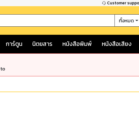
Customer supp
ทั้งหมด
การ์ตูน
นิตยสาร
หนังสือพิมพ์
หนังสือเสียง
nto