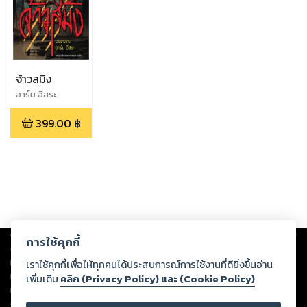
จ้าวสมิง
อาร์ม อิสระ
399.00
฿
Copyright ©
2026
Storylog Co., Ltd. - สตอรี่ล็อกขอสงวนสิทธิ์ไม่รับผิดชอบ
การใช้คุกกี้
ต่อผลงานหรือเนื้อหาใดที่อัปโหลดผ่านเว็บไซต์และปรากฏว่าละเมิดสิทธิใน
ทรัพย์สินทางปัญญาของบุคคลอื่นหรือขัดต่อกฎหมายและศีลธรรม ดังนั้น ผู้อ่าน
เราใช้คุกกี้เพื่อให้ทุกคนได้ประสบการณ์การใช้งานที่ดียิ่งขึ้นอ่าน
ทุกท่านโปรดใช้วิจารณญาณในการกลั่นกรองด้วยตนเอง และหากท่านพบว่าส่วน
เพิ่มเติม
คลิก (Privacy Policy) และ (Cookie Policy)
หนึ่งส่วนใดขัดต่อกฎหมายและศีลธรรม กรุณาแจ้งมายังบริษัท เพื่อทีมงานจะได้
ดำเนินการในทันที ทั้งนี้ ทางสตอรี่ล็อกขอสงวนลิขสิทธิ์ตามพระราชบัญญัติ