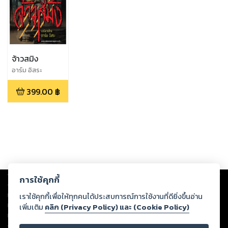
จ้าวสมิง
อาร์ม อิสระ
399.00
฿
Copyright ©
2026
Storylog Co., Ltd. - สตอรี่ล็อกขอสงวนสิทธิ์ไม่รับผิดชอบ
การใช้คุกกี้
ต่อผลงานหรือเนื้อหาใดที่อัปโหลดผ่านเว็บไซต์และปรากฏว่าละเมิดสิทธิใน
ทรัพย์สินทางปัญญาของบุคคลอื่นหรือขัดต่อกฎหมายและศีลธรรม ดังนั้น ผู้อ่าน
เราใช้คุกกี้เพื่อให้ทุกคนได้ประสบการณ์การใช้งานที่ดียิ่งขึ้นอ่าน
ทุกท่านโปรดใช้วิจารณญาณในการกลั่นกรองด้วยตนเอง และหากท่านพบว่าส่วน
เพิ่มเติม
คลิก (Privacy Policy) และ (Cookie Policy)
หนึ่งส่วนใดขัดต่อกฎหมายและศีลธรรม กรุณาแจ้งมายังบริษัท เพื่อทีมงานจะได้
ดำเนินการในทันที ทั้งนี้ ทางสตอรี่ล็อกขอสงวนลิขสิทธิ์ตามพระราชบัญญัติ