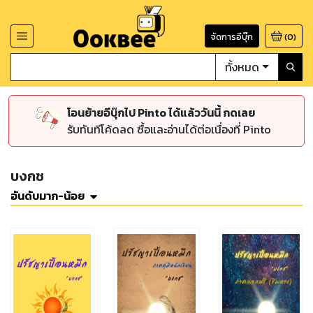
จัดการอีบุ๊ก
(
0
)
ทั้งหมด
โอนย้ายอีบุ๊กไป Pinto ได้แล้ววันนี้ กดเลย
รับทันทีโค้ดลด ซื้อและอ่านได้ต่อเนื่องที่ Pinto
บงกช
อันดับมาก-น้อย