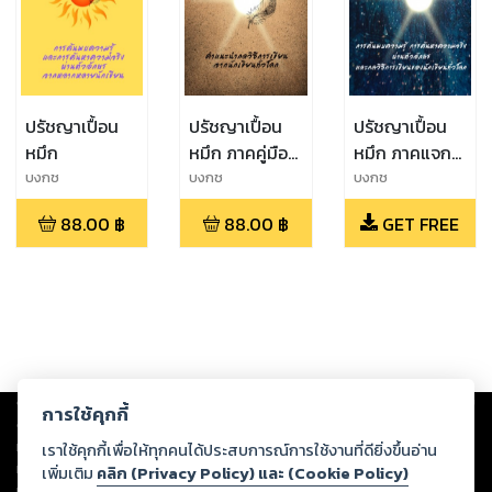
ปรัชญาเปื้อน
ปรัชญาเปื้อน
ปรัชญาเปื้อน
หมึก
หมึก ภาคคู่มือ
หมึก ภาคแจก
นักเขียน
ฟรี ชิมลาง
บงกช
บงกช
บงกช
88.00
฿
88.00
฿
GET FREE
Copyright ©
2026
Storylog Co., Ltd. - สตอรี่ล็อกขอสงวนสิทธิ์ไม่รับผิดชอบ
การใช้คุกกี้
ต่อผลงานหรือเนื้อหาใดที่อัปโหลดผ่านเว็บไซต์และปรากฏว่าละเมิดสิทธิใน
ทรัพย์สินทางปัญญาของบุคคลอื่นหรือขัดต่อกฎหมายและศีลธรรม ดังนั้น ผู้อ่าน
เราใช้คุกกี้เพื่อให้ทุกคนได้ประสบการณ์การใช้งานที่ดียิ่งขึ้นอ่าน
ทุกท่านโปรดใช้วิจารณญาณในการกลั่นกรองด้วยตนเอง และหากท่านพบว่าส่วน
เพิ่มเติม
คลิก (Privacy Policy) และ (Cookie Policy)
หนึ่งส่วนใดขัดต่อกฎหมายและศีลธรรม กรุณาแจ้งมายังบริษัท เพื่อทีมงานจะได้