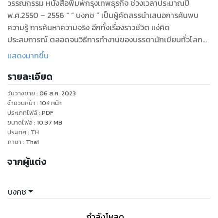
วรรณกรรม หนังสือพิมพ์กรุงเทพธุรกิจ ช่วงเวลาประมาณปี
พ.ศ.2550 – 2556 " “ บงกช ” เป็นผู้คัดสรรนำเสนอการค้นพบ
ความรู้ การค้นหาความจริง อีกทั้งเรื่องราวชีวิต แง่คิด
ประสบการณ์ ตลอดจนวิธีการทำงานของบรรดานักเขียนทั่วโลก
ซึ่งล้วนเป็นเรื่องที่น่าสนใจและศึกษาอย่างยิ่ง การรวมเล่มครั้งแรกนี้
แสดงมากขึ้น
ผ่านการคัดสรรเนื้อหาอย่างข้นเคี่ยว และนำมาเรียบเรียง เสริมเติม
รายละเอียด
เพื่อสร้างความกลมกล่อม และอรรถรสให้มากขึ้น
"อ่านสนุก ได้แง่คิดและความรู้ คุ้มค่าเม็ดเงิน ด้วยราคาหน้าละไม่
วันวางขาย
:
06 ส.ค. 2023
ถึงบาท ! "
จำนวนหน้า
:
104
หน้า
ประเภทไฟล์
:
PDF
ขนาดไฟล์
:
10.37
MB
ประเทศ
:
TH
ภาษา
:
Thai
จากผู้แต่ง
บงกช
กำลังโหลด ...