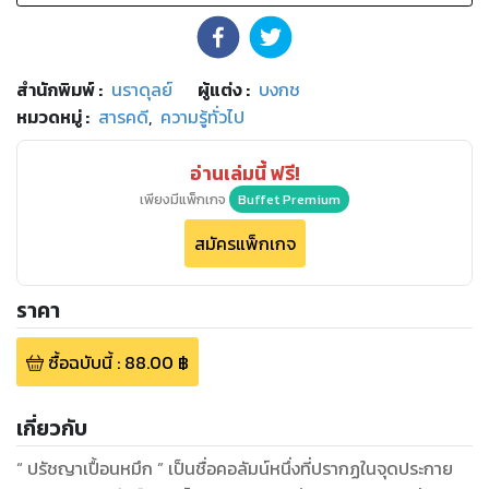
สำนักพิมพ์
:
นราดุลย์
ผู้แต่ง :
บงกช
หมวดหมู่
:
สารคดี
,
ความรู้ทั่วไป
อ่านเล่มนี้ ฟรี!
เพียงมีแพ็กเกจ
Buffet Premium
สมัครแพ็กเกจ
ราคา
ซื้อฉบับนี้
:
88.00
฿
เกี่ยวกับ
“ ปรัชญาเปื้อนหมึก ” เป็นชื่อคอลัมน์หนึ่งที่ปรากฏในจุดประกาย