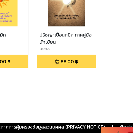
มึก
ปรัชญาเปื้อนหมึก ภาคคู่มือ
นักเขียน
บงกช
.00
฿
88.00
฿
ะกาศการคุ้มครองข้อมูลส่วนบุคคล (PRIVACY NOTICE)
|
ติดต่อ