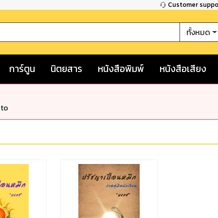
Customer supp
ทั้งหมด
การ์ตูน
นิตยสาร
หนังสือพิมพ์
หนังสือเสียง
nto