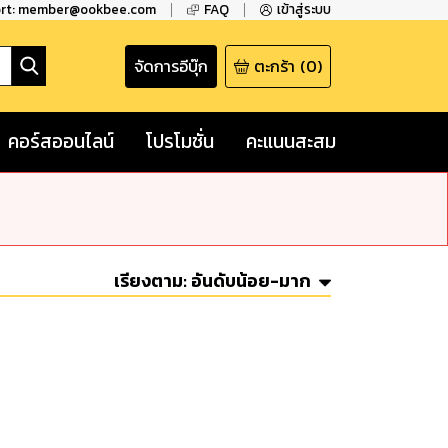
ort: member@ookbee.com
FAQ
เข้าสู่ระบบ
จัดการอีบุ๊ก
ตะกร้า
(
0
)
คอร์สออนไลน์
โปรโมชั่น
คะแนนสะสม
เรียงตาม:
อันดับน้อย-มาก