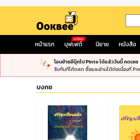
มาใหม่
หน้าแรก
บุฟเฟต์
นิยาย
หนังสือ
โอนย้ายอีบุ๊กไป Pinto ได้แล้ววันนี้ กดเลย
รับทันทีโค้ดลด ซื้อและอ่านได้ต่อเนื่องที่ Pi
บงกช