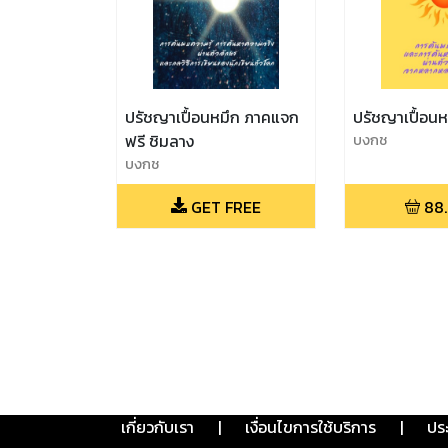
ปรัชญาเปื้อนหมึก ภาคแจก
ปรัชญาเปื้อนห
ฟรี ชิมลาง
บงกช
บงกช
GET FREE
88
เกี่ยวกับเรา
|
เงื่อนไขการใช้บริการ
|
ปร