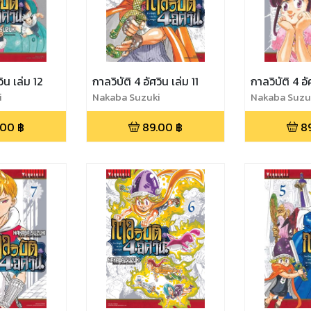
วิน เล่ม 12
กาลวิบัติ 4 อัศวิน เล่ม 11
กาลวิบัติ 4 อั
i
Nakaba Suzuki
Nakaba Suzu
.00
฿
89.00
฿
8