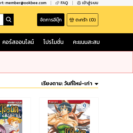
ort: member@ookbee.com
FAQ
เข้าสู่ระบบ
จัดการอีบุ๊ก
ตะกร้า
(
0
)
คอร์สออนไลน์
โปรโมชั่น
คะแนนสะสม
เรียงตาม:
วันที่ใหม่-เก่า