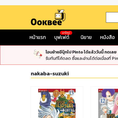
มาใหม่
หน้าแรก
บุฟเฟต์
นิยาย
หนังสือ
โอนย้ายอีบุ๊กไป Pinto ได้แล้ววันนี้ กดเลย
รับทันทีโค้ดลด ซื้อและอ่านได้ต่อเนื่องที่ Pi
nakaba-suzuki