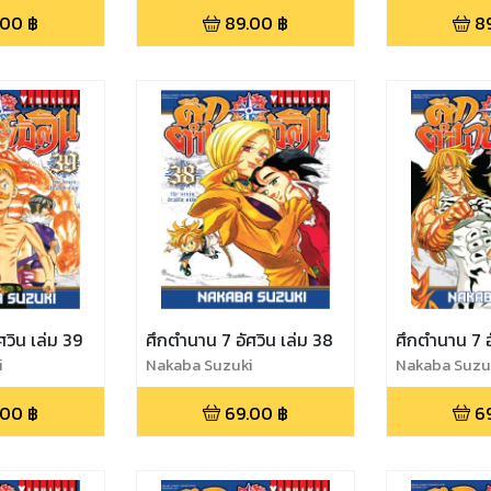
.00
฿
89.00
฿
8
ศวิน เล่ม 39
ศึกตำนาน 7 อัศวิน เล่ม 38
ศึกตำนาน 7 อ
i
Nakaba Suzuki
Nakaba Suzu
.00
฿
69.00
฿
6