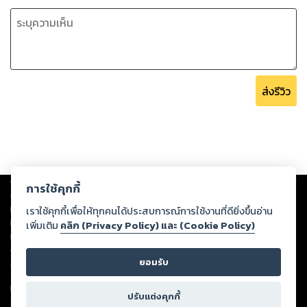
ส่งรีวิว
Copyright ©
2026
Storylog Co., Ltd. - สตอรี่ล็อกขอสงวนสิทธิ์ไม่รับผิดชอบ
การใช้คุกกี้
ต่อผลงานหรือเนื้อหาใดที่อัปโหลดผ่านเว็บไซต์และปรากฏว่าละเมิดสิทธิใน
ทรัพย์สินทางปัญญาของบุคคลอื่นหรือขัดต่อกฎหมายและศีลธรรม ดังนั้น ผู้อ่าน
เราใช้คุกกี้เพื่อให้ทุกคนได้ประสบการณ์การใช้งานที่ดียิ่งขึ้นอ่าน
ทุกท่านโปรดใช้วิจารณญาณในการกลั่นกรองด้วยตนเอง และหากท่านพบว่าส่วน
เพิ่มเติม
คลิก (Privacy Policy) และ (Cookie Policy)
หนึ่งส่วนใดขัดต่อกฎหมายและศีลธรรม กรุณาแจ้งมายังบริษัท เพื่อทีมงานจะได้
ดำเนินการในทันที ทั้งนี้ ทางสตอรี่ล็อกขอสงวนลิขสิทธิ์ตามพระราชบัญญัติ
ยอมรับ
ลิขสิทธิ์ พ.ศ. 2537 (ฉบับล่าสุด)
For support: member@ookbee.com
ปรับแต่งคุกกี้
Version
1.3.17