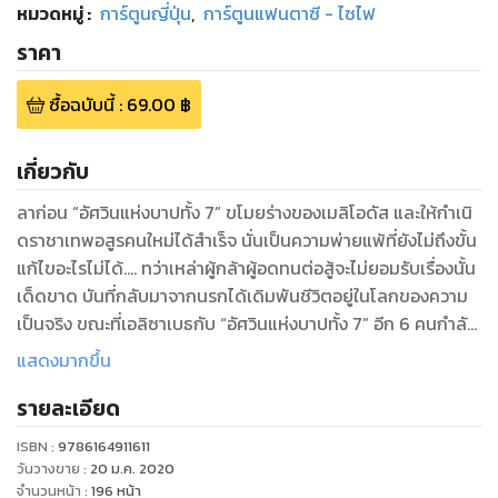
หมวดหมู่
:
การ์ตูนญี่ปุ่น
,
การ์ตูนแฟนตาซี - ไซไฟ
ราคา
ซื้อฉบับนี้
:
69.00
฿
เกี่ยวกับ
ลาก่อน “อัศวินแห่งบาปทั้ง 7” ขโมยร่างของเมลิโอดัส และให้กําเนิ
ดราชาเทพอสูรคนใหม่ได้สําเร็จ นั่นเป็นความพ่ายแพ้ที่ยังไม่ถึงขั้น
แก้ไขอะไรไม่ได้.... ทว่าเหล่าผู้กล้าผู้อดทนต่อสู้จะไม่ยอมรับเรื่องนั้น
เด็ดขาด บันที่กลับมาจากนรกได้เดิมพันชีวิตอยู่ในโลกของความ
เป็นจริง ขณะที่เอลิซาเบธกับ “อัศวินแห่งบาปทั้ง 7” อีก 6 คนกําลัง
สร้างแรงบันดาลใจให้เมลิโอดัสที่ อยู่ในโลกของจิตใจ การต่อสู้
แสดงมากขึ้น
สังหารพระเจ้าที่ทุ่มหมดหน้าตักจะเป็นไปในทิศทางเช่นไร---!!
รายละเอียด
ISBN :
9786164911611
วันวางขาย
:
20 ม.ค. 2020
จำนวนหน้า
:
196
หน้า