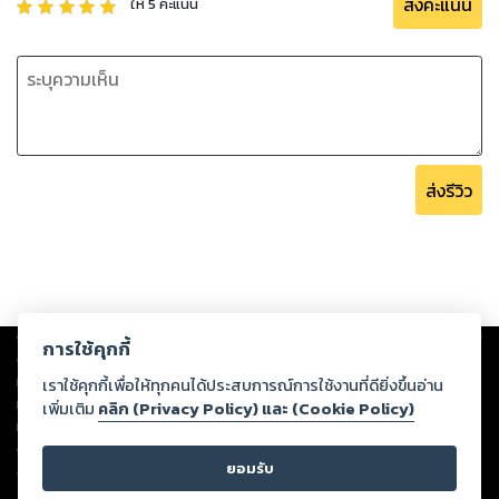
ส่งคะแนน
ให้
5
คะแนน
ส่งรีวิว
Copyright ©
2026
Storylog Co., Ltd. - สตอรี่ล็อกขอสงวนสิทธิ์ไม่รับผิดชอบ
การใช้คุกกี้
ต่อผลงานหรือเนื้อหาใดที่อัปโหลดผ่านเว็บไซต์และปรากฏว่าละเมิดสิทธิใน
ทรัพย์สินทางปัญญาของบุคคลอื่นหรือขัดต่อกฎหมายและศีลธรรม ดังนั้น ผู้อ่าน
เราใช้คุกกี้เพื่อให้ทุกคนได้ประสบการณ์การใช้งานที่ดียิ่งขึ้นอ่าน
ทุกท่านโปรดใช้วิจารณญาณในการกลั่นกรองด้วยตนเอง และหากท่านพบว่าส่วน
เพิ่มเติม
คลิก (Privacy Policy) และ (Cookie Policy)
หนึ่งส่วนใดขัดต่อกฎหมายและศีลธรรม กรุณาแจ้งมายังบริษัท เพื่อทีมงานจะได้
ดำเนินการในทันที ทั้งนี้ ทางสตอรี่ล็อกขอสงวนลิขสิทธิ์ตามพระราชบัญญัติ
ยอมรับ
ลิขสิทธิ์ พ.ศ. 2537 (ฉบับล่าสุด)