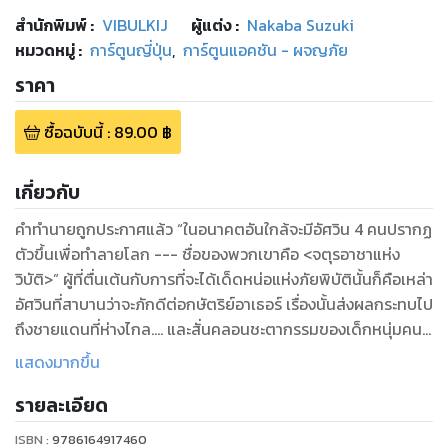
สำนักพิมพ์
:
VIBULKIJ
ผู้แต่ง :
Nakaba Suzuki
หมวดหมู่
:
การ์ตูนญี่ปุ่น
,
การ์ตูนแอคชัน - ผจญภัย
ราคา
ซื้อฉบับนี้
:
89.00
฿
เกี่ยวกับ
คําทํานายถูกประกาศแล้ว “ในอนาคตอันใกล้จะมีอัศวิน 4 คนปรากฏ
ตัวขึ้นเพื่อทําลายโลก --- ชื่อของพวกเขาคือ <จตุรอาชาแห่ง
วิบัติ>” ผู้ที่ตื่นเต้นกับการที่จะได้เด็ดหน่อแห่งภัยพิบัตินั้นก็คือเหล่า
อัศวินที่สาบานว่าจะภักดีต่อกษัตริย์อาเธอร์ เรื่องนั้นส่งผลกระทบไป
ถึงชายแดนที่ห่างไกล.... และสั่นคลอนชะตากรรมของเด็กหนุ่มคน
หนึ่ง! เด็กหนุ่มผู้ก้าวเดินออกไปตามที่หัวใจของตัวเองสั่ง สิ่งที่รอ
แสดงมากขึ้น
เขาอยู่ข้างหน้าคือความฝัน ความหวัง เกียรติยศ หรือบาป เรื่องราว
รายละเอียด
วีรบุรุษผู้ไร้เทียมทานในอดีตสุดแฟนตาซีได้เปิดม่านขึ้นแล้ว!!
ISBN :
9786164917460