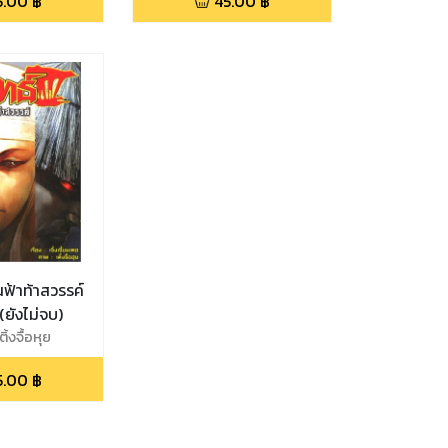
5.00
฿
45.00
฿
นฟ้าท้าสวรรค์
(ยังไม่จบ)
ิ้งจื้อหุย
5.00
฿