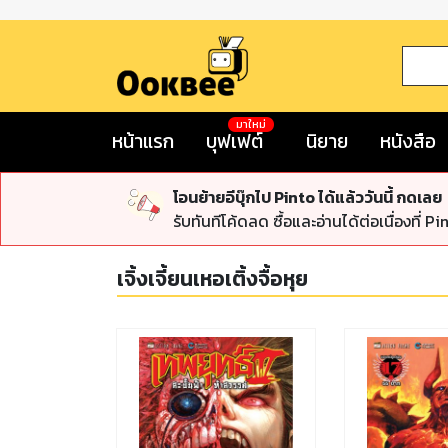
มาใหม่
หน้าแรก
บุฟเฟต์
นิยาย
หนังสือ
โอนย้ายอีบุ๊กไป Pinto ได้แล้ววันนี้ กดเลย
รับทันทีโค้ดลด ซื้อและอ่านได้ต่อเนื่องที่ Pi
เจิ้งเจี้ยนเหอเติ้งจื้อหุย