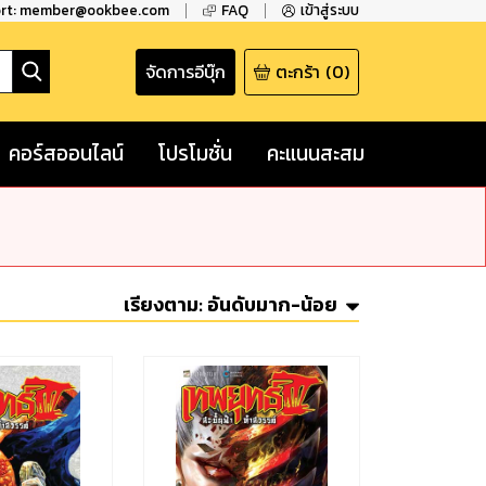
ort: member@ookbee.com
FAQ
เข้าสู่ระบบ
จัดการอีบุ๊ก
ตะกร้า
(
0
)
คอร์สออนไลน์
โปรโมชั่น
คะแนนสะสม
เรียงตาม:
อันดับมาก-น้อย