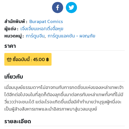
สำนักพิมพ์
:
Burapat Comics
ผู้แต่ง :
เจิ้งเจี้ยนเหอ/เติ้งจื้อหุย
หมวดหมู่
:
การ์ตูนจีน
,
การ์ตูนแอคชัน - ผจญภัย
ราคา
ซื้อฉบับนี้
:
45.00
฿
เกี่ยวกับ
เมื่อมนุษย์ธรรมดาๆไม่อาจทนกับการกดขี่ขมเห่งของเหล่าเทพเจ้า
ได้อีกต่อไปจนในที่สุดก็ต้องลุกขึ้นมาต่อกรกับเหล่าเทพทั้งๆที่ไม่มี
วี่แววว่าจะชนะได้ แต่อะไรจะเกิดขึ้นเมื่อมีคำทำนายว่าบุรุษผู้หนึ่งจะ
เป็นผู้ล้างสังหารเทพและนำอิสรภาพมาสู่มวลมนุษย์
รายละเอียด