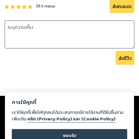
ส่งคะแนน
ให้
5
คะแนน
ส่งรีวิว
Copyright ©
2026
Storylog Co., Ltd. - สตอรี่ล็อกขอสงวนสิทธิ์ไม่รับผิดชอบ
การใช้คุกกี้
ต่อผลงานหรือเนื้อหาใดที่อัปโหลดผ่านเว็บไซต์และปรากฏว่าละเมิดสิทธิใน
ทรัพย์สินทางปัญญาของบุคคลอื่นหรือขัดต่อกฎหมายและศีลธรรม ดังนั้น ผู้อ่าน
เราใช้คุกกี้เพื่อให้ทุกคนได้ประสบการณ์การใช้งานที่ดียิ่งขึ้นอ่าน
ทุกท่านโปรดใช้วิจารณญาณในการกลั่นกรองด้วยตนเอง และหากท่านพบว่าส่วน
เพิ่มเติม
คลิก (Privacy Policy) และ (Cookie Policy)
หนึ่งส่วนใดขัดต่อกฎหมายและศีลธรรม กรุณาแจ้งมายังบริษัท เพื่อทีมงานจะได้
ดำเนินการในทันที ทั้งนี้ ทางสตอรี่ล็อกขอสงวนลิขสิทธิ์ตามพระราชบัญญัติ
ยอมรับ
ลิขสิทธิ์ พ.ศ. 2537 (ฉบับล่าสุด)