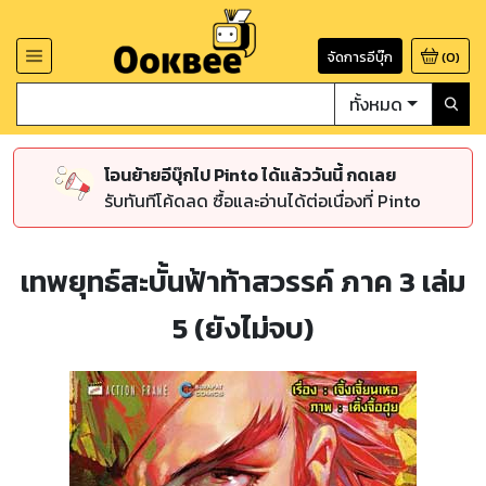
จัดการอีบุ๊ก
(
0
)
ทั้งหมด
โอนย้ายอีบุ๊กไป Pinto ได้แล้ววันนี้ กดเลย
รับทันทีโค้ดลด ซื้อและอ่านได้ต่อเนื่องที่ Pinto
เทพยุทธ์สะบั้นฟ้าท้าสวรรค์ ภาค 3 เล่ม
5 (ยังไม่จบ)