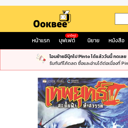
มาใหม่
หน้าแรก
บุฟเฟต์
นิยาย
หนังสือ
โอนย้ายอีบุ๊กไป Pinto ได้แล้ววันนี้ กดเลย
รับทันทีโค้ดลด ซื้อและอ่านได้ต่อเนื่องที่ Pi