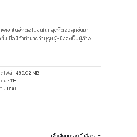
เจ้าได้อีกต่อไปจนในที่สุดก็ต้องลุกขึ้นมา
ึ้นเมื่อมีคำทำนายว่าบุรุษผู้หนึ่งจะเป็นผู้ล้าง
ดไฟล์
:
489.02
MB
เทศ
:
TH
ษา
:
Thai
เจิ้งเจี้ยนเหอ/เติ้งจื้อหุย