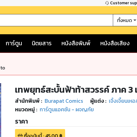
Customer su
ทั้งหมด
การ์ตูน
นิตยสาร
หนังสือพิมพ์
หนังสือเสียง
nto
เทพยุทธ์สะบั้นฟ้าท้าสวรรค์ ภาค 3 เ
สำนักพิมพ์
:
Burapat Comics
ผู้แต่ง :
เจิ้งเจี้ยนเหอ/
หมวดหมู่
:
การ์ตูนแอคชัน - ผจญภัย
ราคา
ซื้อฉบับนี้
:
45.00
฿