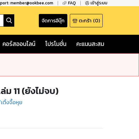
pport: member@ookbee.com
FAQ
เข้าสู่ระบบ
จัดการอีบุ๊ก
ตะกร้า
(
0
)
คอร์สออนไลน์
โปรโมชั่น
คะแนนสะสม
ล่ม 11 (ยังไม่จบ)
เติ้งจื้อหุย