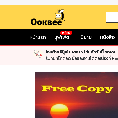
มาใหม่
หน้าแรก
บุฟเฟต์
นิยาย
หนังสือ
โอนย้ายอีบุ๊กไป Pinto ได้แล้ววันนี้ กดเลย
รับทันทีโค้ดลด ซื้อและอ่านได้ต่อเนื่องที่ Pi