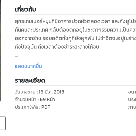
เกี่ยวกับ
ยุทธเกมเมอร์หนุ่มที่มีอาการปวดหัวตลอดเวลา และกังยูโปรแ
กันคนละประเทศ กลับต้องตกอยู่ในชะตากรรมความเป็นควา
ออกจากร่าง รอยอดีตทั้งคู่ที่ยังผูกพัน ไม่ว่าจิตจะอยู่ในร
ถึงปัจจุบัน ถึงเวลาต้องชำระสะสางให้จบ
นิยายเรื่องนี้ ผู้แต่งแต่งจากโครงเรื่องจริงของเด็กติดเก
แสดงมากขึ้น
ส่วนเจตสิกที่เปลี่ยนไปจากอีกคนเป็นอีกคนในจิตเดิม โดยมีเ
รายละเอียด
เป็นชนวนเหตุของเรื่องราวความสัมพันธ์ของยุทธ ยุทธในอดีต
ต้องติดเข้าไปอยู่ในเกม
วันวางขาย
:
16 มี.ค. 2018
ขนา
จำนวนหน้า
:
69
หน้า
ประ
หวังว่าผู้อ่านทุกท่านคงจะสนุกกับเรื่องราวที่เป็นธีม Acti
ประเภทไฟล์
:
PDF
ภา
กับการอ่านนะครับ
ขอบคุณครับ
ศาสตรา