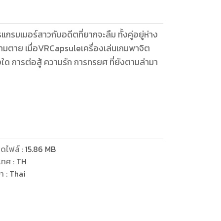
กรมเมอร์สาวกับอดีตที่ยากจะลืม ทั้งคู่อยู่ห่าง
มตาย เมื่อVRCapsuleเครื่องเล่นเกมพาจิต
่างใด การต่อสู้ ความรัก การทรยศ ที่ยังตามล่ามา
มจนมีภาวะทางจิต แล้วผู้แต่งจินตนาการเพิ่มใน
ครื่องเล่นเกมรุ่นใหม่ที่ควบคุมเกมผ่านคลื่นสมอง
 กังยู และตัวละครปริศนาที่เป็นต้นเหตุให้กังยู
ดไฟล์
:
15.86
MB
เทศ
:
TH
on drama romantic fantasy เรื่องนี้ มีความสุข
ษา
:
Thai