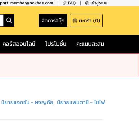
pport: member@ookbee.com
FAQ
เข้าสู่ระบบ
จัดการอีบุ๊ก
ตะกร้า
(
0
)
คอร์สออนไลน์
โปรโมชั่น
คะแนนสะสม
นิยายแอคชัน - ผจญภัย
,
นิยายแฟนตาซี - ไซไฟ