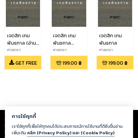
เจตสิก เกม
เจตสิก เกม
เจตสิก เกม
พันธกาล (อ่าน
พันธกาล
พันธกาล
ฟรี)
(EPUB)
ศาสตรา
ศาสตรา
ศาสตรา
GET FREE
199.00
฿
199.00
฿
Copyright ©
2026
Storylog Co., Ltd. - สตอรี่ล็อกขอสงวนสิทธิ์ไม่รับผิดชอบ
การใช้คุกกี้
ต่อผลงานหรือเนื้อหาใดที่อัปโหลดผ่านเว็บไซต์และปรากฏว่าละเมิดสิทธิใน
ทรัพย์สินทางปัญญาของบุคคลอื่นหรือขัดต่อกฎหมายและศีลธรรม ดังนั้น ผู้อ่าน
เราใช้คุกกี้เพื่อให้ทุกคนได้ประสบการณ์การใช้งานที่ดียิ่งขึ้นอ่าน
ทุกท่านโปรดใช้วิจารณญาณในการกลั่นกรองด้วยตนเอง และหากท่านพบว่าส่วน
เพิ่มเติม
คลิก (Privacy Policy) และ (Cookie Policy)
หนึ่งส่วนใดขัดต่อกฎหมายและศีลธรรม กรุณาแจ้งมายังบริษัท เพื่อทีมงานจะได้