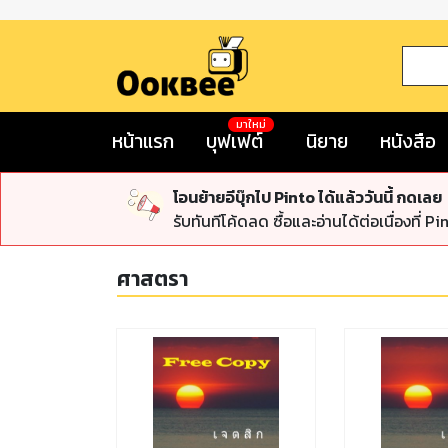
มาใหม่
หน้าแรก
บุฟเฟต์
นิยาย
หนังสือ
โอนย้ายอีบุ๊กไป Pinto ได้แล้ววันนี้ กดเลย
รับทันทีโค้ดลด ซื้อและอ่านได้ต่อเนื่องที่ Pi
ศาสตรา