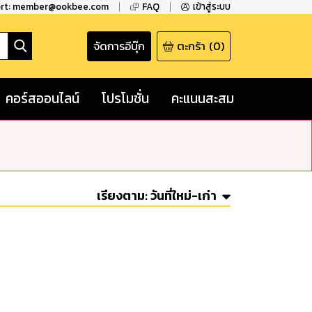
ort: member@ookbee.com
FAQ
เข้าสู่ระบบ
จัดการอีบุ๊ก
ตะกร้า
(
0
)
คอร์สออนไลน์
โปรโมชั่น
คะแนนสะสม
เรียงตาม:
วันที่ใหม่-เก่า