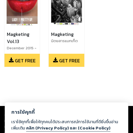
Magketing
Magketing
Vol.13
นิตยสารแมกเก็ต
ติ้ง (Magketing)
December 2015 -
ฉบับ 77
January 2016
GET FREE
GET FREE
Copyright ©
2026
Storylog Co., Ltd. - สตอรี่ล็อกขอสงวนสิทธิ์ไม่รับผิดชอบ
การใช้คุกกี้
ต่อผลงานหรือเนื้อหาใดที่อัปโหลดผ่านเว็บไซต์และปรากฏว่าละเมิดสิทธิใน
ทรัพย์สินทางปัญญาของบุคคลอื่นหรือขัดต่อกฎหมายและศีลธรรม ดังนั้น ผู้อ่าน
เราใช้คุกกี้เพื่อให้ทุกคนได้ประสบการณ์การใช้งานที่ดียิ่งขึ้นอ่าน
ทุกท่านโปรดใช้วิจารณญาณในการกลั่นกรองด้วยตนเอง และหากท่านพบว่าส่วน
เพิ่มเติม
คลิก (Privacy Policy) และ (Cookie Policy)
หนึ่งส่วนใดขัดต่อกฎหมายและศีลธรรม กรุณาแจ้งมายังบริษัท เพื่อทีมงานจะได้