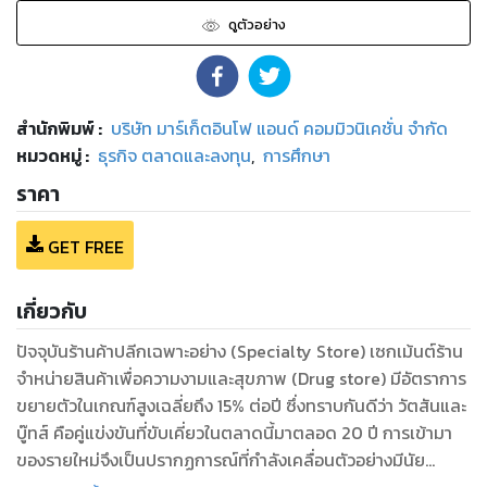
ดูตัวอย่าง
สำนักพิมพ์
:
บริษัท มาร์เก็ตอินโฟ แอนด์ คอมมิวนิเคชั่น จำกัด
หมวดหมู่
:
ธุรกิจ ตลาดและลงทุน
,
การศึกษา
ราคา
GET FREE
เกี่ยวกับ
ปัจจุบันร้านค้าปลีกเฉพาะอย่าง (Specialty Store) เซกเม้นต์ร้าน
จำหน่ายสินค้าเพื่อความงามและสุขภาพ (Drug store) มีอัตราการ
ขยายตัวในเกณฑ์สูงเฉลี่ยถึง 15% ต่อปี ซึ่งทราบกันดีว่า วัตสันและ
บู๊ทส์ คือคู่แข่งขันที่ขับเคี่ยวในตลาดนี้มาตลอด 20 ปี การเข้ามา
ของรายใหม่จึงเป็นปรากฏการณ์ที่กำลังเคลื่อนตัวอย่างมีนัย
สำคัญตลอดช่วง 2-3 ปีที่ผ่านมา เพราะเป็นการเข้าสู่ตลาดของ