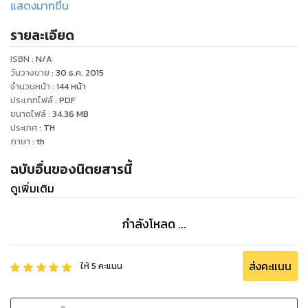
แสดงมากขึ้น
ดรักสโตร์ระดับบิ๊กเนมจากประเทศญี่ปุ่น และเป็นการเข้ามาด้วย
รายละเอียด
การร่วมทุนกับองค์กรใหญ่ของไทย ไม่ว่าจะเป็น สหกรุ๊ปในเครือสห
พัฒน์ , เบอร์รี่ ยุคเกอร์ และ เครือเซ็นทรัล อย่างไรก็ตามการจะ
ISBN :
N/A
พลิกจะขั้วในตลาดดรักสโตร์เชื่อว่าไม่อาจจะเห็นกันได้ในระยะสั้น
วันวางขาย
:
30 ธ.ค. 2015
แน่นอน แต่ที่สำคัญ ณ เวลานี้ คือ ยุทธวิธีของทุนญี่ปุ่นซึ่งมี
จำนวนหน้า
:
144
หน้า
ประเภทไฟล์
:
PDF
วัฒนธรรมการขายที่เป็นเอกลักษณ์เฉพาะตัว เมื่อนำมาขับเคลื่อน
ขนาดไฟล์
:
34.36
MB
ด้วยศักยภาพของทุนใหญ่ คำตอบของการเข้าสู่ช่องทางดรักสโตร์
ประเทศ
:
TH
ภาษา
:
th
ฉบับอื่นของนิตยสารนี้
ดูเพิ่มเติม
กำลังโหลด ...
ส่งคะแนน
ให้
5
คะแนน