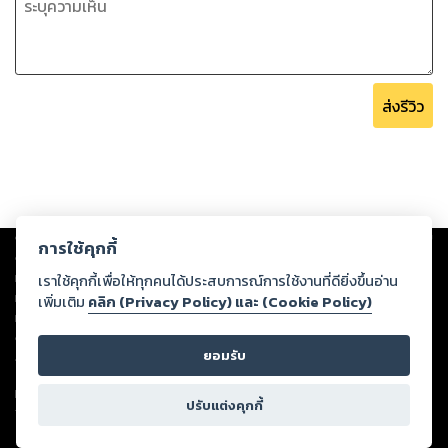
ส่งรีวิว
Copyright ©
2026
Storylog Co., Ltd. - สตอรี่ล็อกขอสงวนสิทธิ์ไม่รับผิดชอบ
การใช้คุกกี้
ต่อผลงานหรือเนื้อหาใดที่อัปโหลดผ่านเว็บไซต์และปรากฏว่าละเมิดสิทธิใน
ทรัพย์สินทางปัญญาของบุคคลอื่นหรือขัดต่อกฎหมายและศีลธรรม ดังนั้น ผู้อ่าน
เราใช้คุกกี้เพื่อให้ทุกคนได้ประสบการณ์การใช้งานที่ดียิ่งขึ้นอ่าน
ทุกท่านโปรดใช้วิจารณญาณในการกลั่นกรองด้วยตนเอง และหากท่านพบว่าส่วน
เพิ่มเติม
คลิก (Privacy Policy) และ (Cookie Policy)
หนึ่งส่วนใดขัดต่อกฎหมายและศีลธรรม กรุณาแจ้งมายังบริษัท เพื่อทีมงานจะได้
ดำเนินการในทันที ทั้งนี้ ทางสตอรี่ล็อกขอสงวนลิขสิทธิ์ตามพระราชบัญญัติ
ยอมรับ
ลิขสิทธิ์ พ.ศ. 2537 (ฉบับล่าสุด)
For support: member@ookbee.com
ปรับแต่งคุกกี้
Version
1.3.17