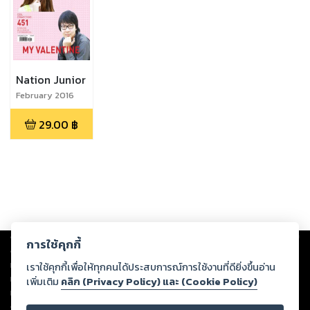
Nation Junior
February 2016
29.00
฿
Copyright ©
2026
Storylog Co., Ltd. - สตอรี่ล็อกขอสงวนสิทธิ์ไม่รับผิดชอบ
การใช้คุกกี้
ต่อผลงานหรือเนื้อหาใดที่อัปโหลดผ่านเว็บไซต์และปรากฏว่าละเมิดสิทธิใน
ทรัพย์สินทางปัญญาของบุคคลอื่นหรือขัดต่อกฎหมายและศีลธรรม ดังนั้น ผู้อ่าน
เราใช้คุกกี้เพื่อให้ทุกคนได้ประสบการณ์การใช้งานที่ดียิ่งขึ้นอ่าน
ทุกท่านโปรดใช้วิจารณญาณในการกลั่นกรองด้วยตนเอง และหากท่านพบว่าส่วน
เพิ่มเติม
คลิก (Privacy Policy) และ (Cookie Policy)
หนึ่งส่วนใดขัดต่อกฎหมายและศีลธรรม กรุณาแจ้งมายังบริษัท เพื่อทีมงานจะได้
ดำเนินการในทันที ทั้งนี้ ทางสตอรี่ล็อกขอสงวนลิขสิทธิ์ตามพระราชบัญญัติ