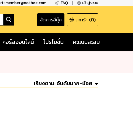
ort: member@ookbee.com
FAQ
เข้าสู่ระบบ
จัดการอีบุ๊ก
ตะกร้า
(
0
)
คอร์สออนไลน์
โปรโมชั่น
คะแนนสะสม
เรียงตาม:
อันดับมาก-น้อย