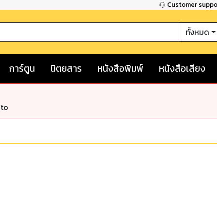
Customer supp
ทั้งหมด
การ์ตูน
นิตยสาร
หนังสือพิมพ์
หนังสือเสียง
nto