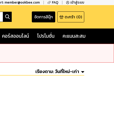
ort: member@ookbee.com
FAQ
เข้าสู่ระบบ
จัดการอีบุ๊ก
ตะกร้า
(
0
)
คอร์สออนไลน์
โปรโมชั่น
คะแนนสะสม
เรียงตาม:
วันที่ใหม่-เก่า