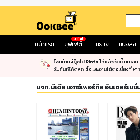
มาใหม่
หน้าแรก
บุฟเฟต์
นิยาย
หนังสือ
โอนย้ายอีบุ๊กไป Pinto ได้แล้ววันนี้ กดเลย
รับทันทีโค้ดลด ซื้อและอ่านได้ต่อเนื่องที่ Pi
บจก. มีเดีย เอกซ์เพอร์ทีส อินเตอร์เนช