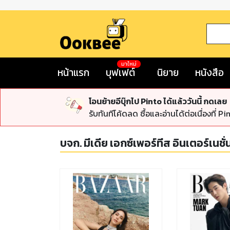
มาใหม่
หน้าแรก
บุฟเฟต์
นิยาย
หนังสือ
โอนย้ายอีบุ๊กไป Pinto ได้แล้ววันนี้ กดเลย
รับทันทีโค้ดลด ซื้อและอ่านได้ต่อเนื่องที่ Pi
บจก. มีเดีย เอกซ์เพอร์ทีส อินเตอร์เนช