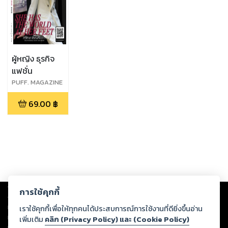
ผู้หญิง ธุรกิจ
แฟชั่น
PUFF. MAGAZINE
: INAUGURAL
69.00
฿
ISSUE : MARCH
2023
Copyright ©
2026
Storylog Co., Ltd. - สตอรี่ล็อกขอสงวนสิทธิ์ไม่รับผิดชอบ
การใช้คุกกี้
ต่อผลงานหรือเนื้อหาใดที่อัปโหลดผ่านเว็บไซต์และปรากฏว่าละเมิดสิทธิใน
ทรัพย์สินทางปัญญาของบุคคลอื่นหรือขัดต่อกฎหมายและศีลธรรม ดังนั้น ผู้อ่าน
เราใช้คุกกี้เพื่อให้ทุกคนได้ประสบการณ์การใช้งานที่ดียิ่งขึ้นอ่าน
ทุกท่านโปรดใช้วิจารณญาณในการกลั่นกรองด้วยตนเอง และหากท่านพบว่าส่วน
เพิ่มเติม
คลิก (Privacy Policy) และ (Cookie Policy)
หนึ่งส่วนใดขัดต่อกฎหมายและศีลธรรม กรุณาแจ้งมายังบริษัท เพื่อทีมงานจะได้