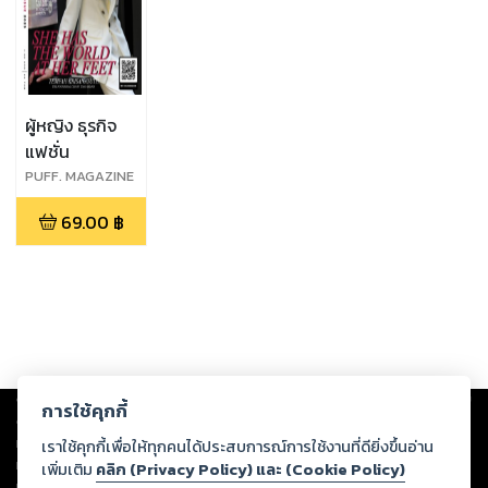
ผู้หญิง ธุรกิจ
แฟชั่น
PUFF. MAGAZINE
: INAUGURAL
69.00
฿
ISSUE : MARCH
2023
Copyright ©
2026
Storylog Co., Ltd. - สตอรี่ล็อกขอสงวนสิทธิ์ไม่รับผิดชอบ
การใช้คุกกี้
ต่อผลงานหรือเนื้อหาใดที่อัปโหลดผ่านเว็บไซต์และปรากฏว่าละเมิดสิทธิใน
ทรัพย์สินทางปัญญาของบุคคลอื่นหรือขัดต่อกฎหมายและศีลธรรม ดังนั้น ผู้อ่าน
เราใช้คุกกี้เพื่อให้ทุกคนได้ประสบการณ์การใช้งานที่ดียิ่งขึ้นอ่าน
ทุกท่านโปรดใช้วิจารณญาณในการกลั่นกรองด้วยตนเอง และหากท่านพบว่าส่วน
เพิ่มเติม
คลิก (Privacy Policy) และ (Cookie Policy)
หนึ่งส่วนใดขัดต่อกฎหมายและศีลธรรม กรุณาแจ้งมายังบริษัท เพื่อทีมงานจะได้