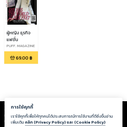
ผู้หญิง ธุรกิจ
แฟชั่น
PUFF. MAGAZINE
: INAUGURAL
69.00
฿
ISSUE : MARCH
2023
Copyright ©
2026
Storylog Co., Ltd. - สตอรี่ล็อกขอสงวนสิทธิ์ไม่รับผิดชอบ
การใช้คุกกี้
ต่อผลงานหรือเนื้อหาใดที่อัปโหลดผ่านเว็บไซต์และปรากฏว่าละเมิดสิทธิใน
ทรัพย์สินทางปัญญาของบุคคลอื่นหรือขัดต่อกฎหมายและศีลธรรม ดังนั้น ผู้อ่าน
เราใช้คุกกี้เพื่อให้ทุกคนได้ประสบการณ์การใช้งานที่ดียิ่งขึ้นอ่าน
ทุกท่านโปรดใช้วิจารณญาณในการกลั่นกรองด้วยตนเอง และหากท่านพบว่าส่วน
เพิ่มเติม
คลิก (Privacy Policy) และ (Cookie Policy)
หนึ่งส่วนใดขัดต่อกฎหมายและศีลธรรม กรุณาแจ้งมายังบริษัท เพื่อทีมงานจะได้