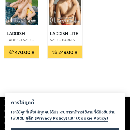
LADDISH
LADDISH LITE
LADDISH Vol. 1 -
Vol. 1 - PARN &
PARN &
CHALARM
470.00
฿
249.00
฿
CHALARM
Copyright ©
2026
Storylog Co., Ltd. - สตอรี่ล็อกขอสงวนสิทธิ์ไม่รับผิดชอบ
การใช้คุกกี้
ต่อผลงานหรือเนื้อหาใดที่อัปโหลดผ่านเว็บไซต์และปรากฏว่าละเมิดสิทธิใน
ทรัพย์สินทางปัญญาของบุคคลอื่นหรือขัดต่อกฎหมายและศีลธรรม ดังนั้น ผู้อ่าน
เราใช้คุกกี้เพื่อให้ทุกคนได้ประสบการณ์การใช้งานที่ดียิ่งขึ้นอ่าน
ทุกท่านโปรดใช้วิจารณญาณในการกลั่นกรองด้วยตนเอง และหากท่านพบว่าส่วน
เพิ่มเติม
คลิก (Privacy Policy) และ (Cookie Policy)
หนึ่งส่วนใดขัดต่อกฎหมายและศีลธรรม กรุณาแจ้งมายังบริษัท เพื่อทีมงานจะได้
ดำเนินการในทันที ทั้งนี้ ทางสตอรี่ล็อกขอสงวนลิขสิทธิ์ตามพระราชบัญญัติ